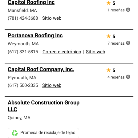
Capitol Roofing Inc
★
5
1
reseñas
Mansfield
,
MA
(781) 424-3688
|
Sitio web
Portanova Roofing Inc
★
5
7
reseñas
Weymouth
,
MA
(617) 331-5815
|
Correo electrónico
|
Sitio web
Capital Roof Company, Inc.
★
5
4
reseñas
Plymouth
,
MA
(617) 500-2335
|
Sitio web
Absolute Construction Group
LLC
Quincy
,
MA
Promesa de reciclaje de tejas