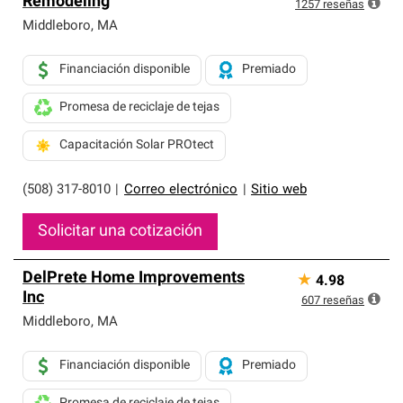
Remodeling
exclusiva y cumplen con estándares estrictos de
1257
reseñas
profesionalismo, confiabilidad y destreza incomparable.
Middleboro
,
MA
Solo ellos pueden ofrecer nuestra mejor garantía de
sistemas de techos.
Financiación disponible
Premiado
Promesa de reciclaje de tejas
Capacitación Solar PROtect
(508) 317-8010
|
Correo electrónico
|
Sitio web
Solicitar una cotización
DelPrete Home Improvements
★
4.98
Inc
607
reseñas
Middleboro
,
MA
Financiación disponible
Premiado