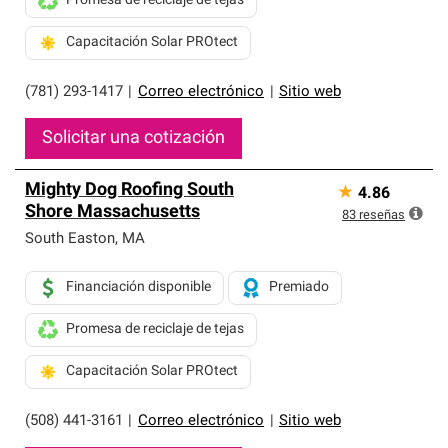
Promesa de reciclaje de tejas
Capacitación Solar PROtect
(781) 293-1417
|
Correo electrónico
|
Sitio web
Solicitar una cotización
Mighty Dog Roofing South
★
4.86
Shore Massachusetts
83
reseñas
South Easton
,
MA
Financiación disponible
Premiado
Promesa de reciclaje de tejas
Capacitación Solar PROtect
(508) 441-3161
|
Correo electrónico
|
Sitio web