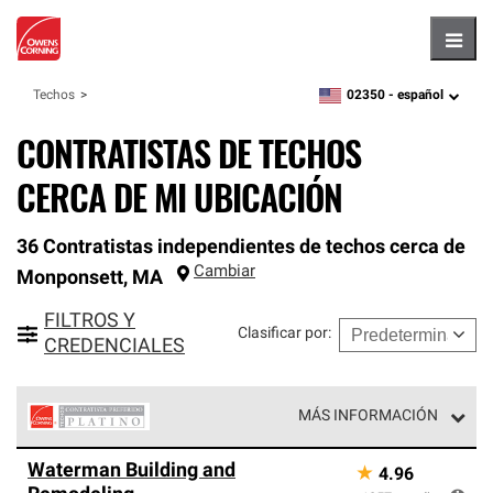
Hambu
02350 -
español
Techos
zipcode,
language
CONTRATISTAS DE TECHOS
CERCA DE MI UBICACIÓN
36 Contratistas independientes de techos cerca de
Cambiar
Monponsett
,
MA
FILTROS Y
Clasificar por
:
CREDENCIALES
MÁS INFORMACIÓN
Los Contratistas Preferenciales Platinum de Owens
Waterman Building and
★
4.96
Corning constituyen el nivel superior de nuestra red