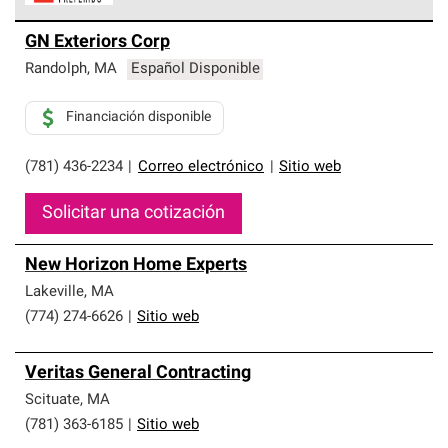
Los Contratistas Preferenciales de Owens Corning son
GN Exteriors Corp
parte de una red exclusiva de profesionales de techos
que cumplen con altos estándares y requisitos estrictos
Randolph
,
MA
Español Disponible
de profesionalismo y confiabilidad.
Financiación disponible
(781) 436-2234
|
Correo electrónico
|
Sitio web
Solicitar una cotización
New Horizon Home Experts
Lakeville
,
MA
(774) 274-6626
|
Sitio web
Veritas General Contracting
Scituate
,
MA
(781) 363-6185
|
Sitio web