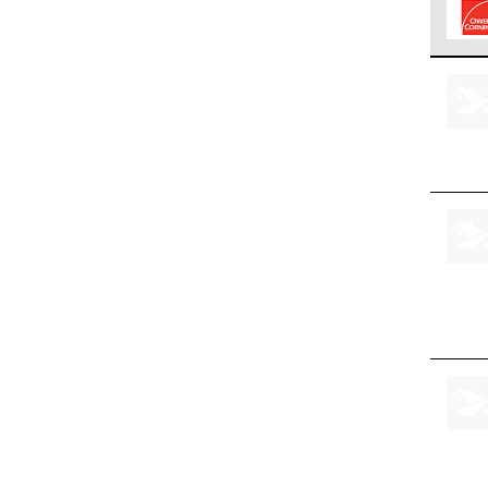
Los C
cumpl