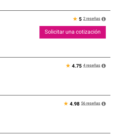
★
2
reseñas
5
Solicitar una cotización
★
4
reseñas
4.75
★
56
reseñas
4.98