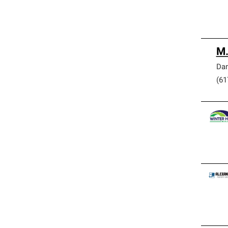
M.
Dan
(61