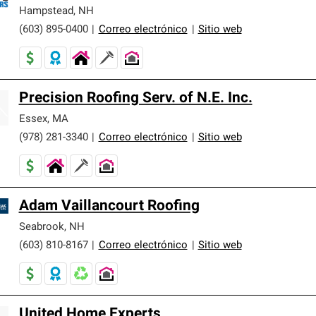
er nuestra mejor garantía de sistemas de techos.
Hampstead
,
NH
(603) 895-0400
|
Correo electrónico
|
Sitio web
Precision Roofing Serv. of N.E. Inc.
Essex
,
MA
(978) 281-3340
|
Correo electrónico
|
Sitio web
Adam Vaillancourt Roofing
Seabrook
,
NH
(603) 810-8167
|
Correo electrónico
|
Sitio web
United Home Experts