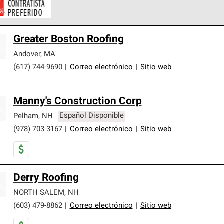
ontratistas Preferenciales de Owens Corning son parte de una r
Greater Boston Roofing
en con altos estándares y requisitos estrictos de profesionalism
Andover
,
MA
(617) 744-9690
|
Correo electrónico
|
Sitio web
Manny's Construction Corp
Pelham
,
NH
Español Disponible
(978) 703-3167
|
Correo electrónico
|
Sitio web
Derry Roofing
NORTH SALEM
,
NH
(603) 479-8862
|
Correo electrónico
|
Sitio web