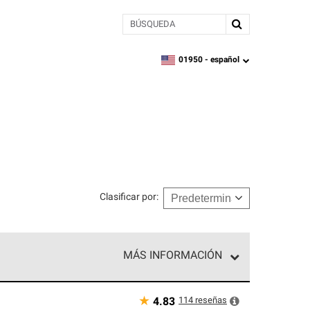
BÚSQUEDA
01950 -
español
zipcode,
language
Clasificar por
:
MÁS INFORMACIÓN
n el nivel superior de nuestra red exclusiva y
y destreza incomparable. Solo ellos pueden
★
114
reseñas
4.83