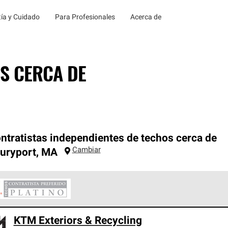
ía y Cuidado
Para Profesionales
Acerca de
S CERCA DE
ntratistas independientes de techos cerca de
Cambiar
uryport
,
MA
ontratistas Preferenciales Platinum de Owens Corning constituye
KTM Exteriors & Recycling
en con estándares estrictos de profesionalismo, confiabilidad 