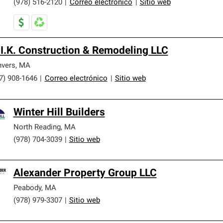
(978) 516-2120
|
Correo electrónico
|
Sitio web
I.K. Construction & Remodeling LLC
vers
,
MA
7) 908-1646
|
Correo electrónico
|
Sitio web
Winter Hill Builders
North Reading
,
MA
(978) 704-3039
|
Sitio web
Alexander Property Group LLC
Peabody
,
MA
(978) 979-3307
|
Sitio web