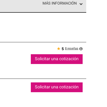
MÁS INFORMACIÓN
ed exclusiva de profesionales de techos que
o y confiabilidad.
★
8
reseñas
5
Solicitar una cotización
Solicitar una cotización