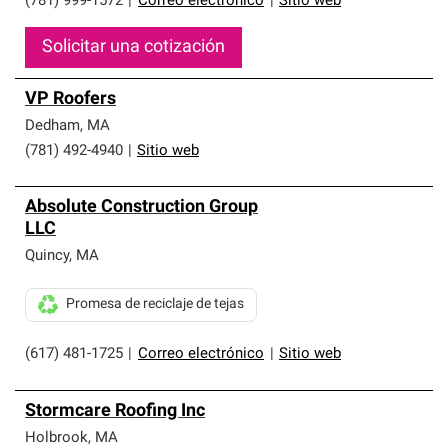
(781) 999-1572
|
Correo electrónico
|
Sitio web
Solicitar una cotización
VP Roofers
Dedham
,
MA
(781) 492-4940
|
Sitio web
Absolute Construction Group
LLC
Quincy
,
MA
Promesa de reciclaje de tejas
(617) 481-1725
|
Correo electrónico
|
Sitio web
Stormcare Roofing Inc
Holbrook
,
MA