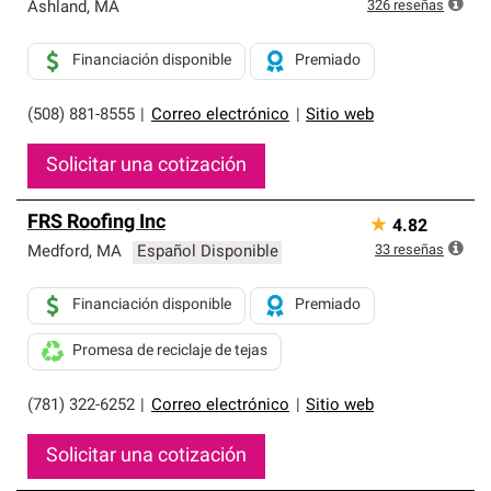
exclusiva y cumplen con estándares estrictos de
326
reseñas
Ashland
,
MA
profesionalismo, confiabilidad y destreza incomparable.
Solo ellos pueden ofrecer nuestra mejor garantía de
Financiación disponible
Premiado
sistemas de techos.
(508) 881-8555
|
Correo electrónico
|
Sitio web
Solicitar una cotización
FRS Roofing Inc
★
4.82
33
reseñas
Medford
,
MA
Español Disponible
Financiación disponible
Premiado
Promesa de reciclaje de tejas
(781) 322-6252
|
Correo electrónico
|
Sitio web
Solicitar una cotización