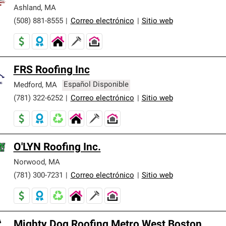
er nuestra mejor garantía de sistemas de techos.
Ashland
,
MA
(508) 881-8555
|
Correo electrónico
|
Sitio web
FRS Roofing Inc
Medford
,
MA
Español Disponible
(781) 322-6252
|
Correo electrónico
|
Sitio web
O'LYN Roofing Inc.
Norwood
,
MA
(781) 300-7231
|
Correo electrónico
|
Sitio web
Mighty Dog Roofing Metro West Boston