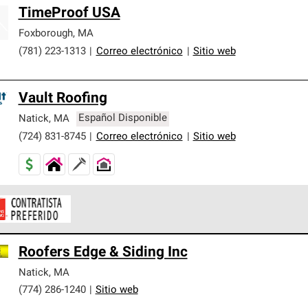
TimeProof USA
Foxborough
,
MA
(781) 223-1313
|
Correo electrónico
|
Sitio web
Vault Roofing
Natick
,
MA
Español Disponible
(724) 831-8745
|
Correo electrónico
|
Sitio web
ontratistas Preferenciales de Owens Corning son parte de una r
Roofers Edge & Siding Inc
en con altos estándares y requisitos estrictos de profesionalism
Natick
,
MA
(774) 286-1240
|
Sitio web