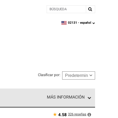
BÚSQUEDA
02131 -
español
zipcode,
language
Clasificar por
:
MÁS INFORMACIÓN
n el nivel superior de nuestra red exclusiva y
y destreza incomparable. Solo ellos pueden
★
326
reseñas
4.58