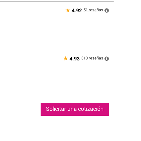
★
51
reseñas
4.92
★
310
reseñas
4.93
Solicitar una cotización