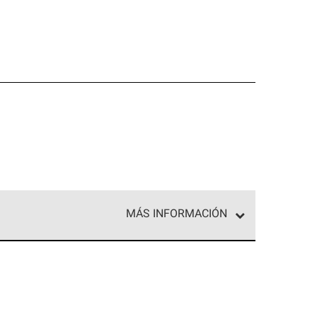
MÁS INFORMACIÓN
ed exclusiva de profesionales de techos que
o y confiabilidad.