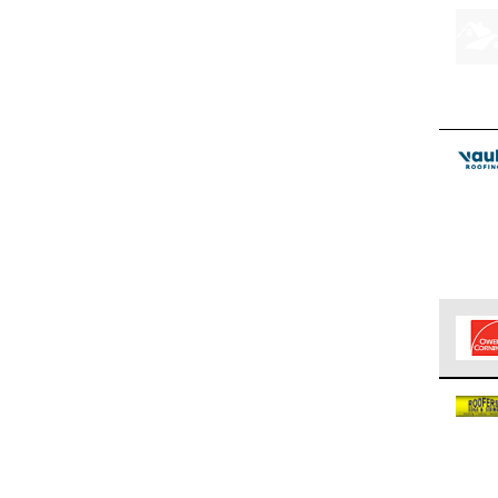
Los C
cumpl