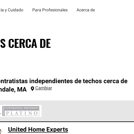
ía y Cuidado
Para Profesionales
Acerca de
S CERCA DE
ntratistas independientes de techos cerca de
Cambiar
ndale
,
MA
ontratistas Preferenciales Platinum de Owens Corning constituye
United Home Experts
en con estándares estrictos de profesionalismo, confiabilidad 