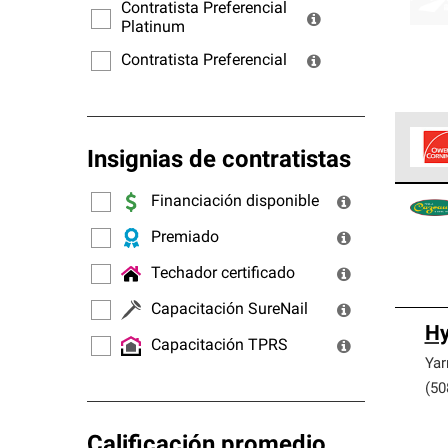
ofrec
Contratista Preferencial
Platinum
Contratista Preferencial
Insignias de contratistas
Los C
Financiación disponible
cumpl
Premiado
Techador certificado
Capacitación SureNail
Hy
Capacitación TPRS
Yar
(50
Calificación promedio