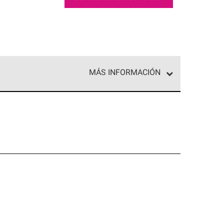
MÁS INFORMACIÓN
ed exclusiva de profesionales de techos que
o y confiabilidad.