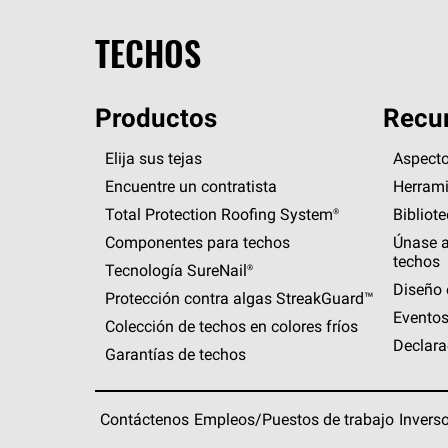
TECHOS
Productos
Recur
Elija sus tejas
Aspecto
Encuentre un contratista
Herrami
Total Protection Roofing
System®
Bibliot
Componentes para techos
Únase a
techos
Tecnología
SureNail®
Diseño 
Protección contra algas
StreakGuard™
Eventos
Colección de techos en colores fríos
Declara
Garantías de techos
Contáctenos
Empleos/Puestos de trabajo
Invers