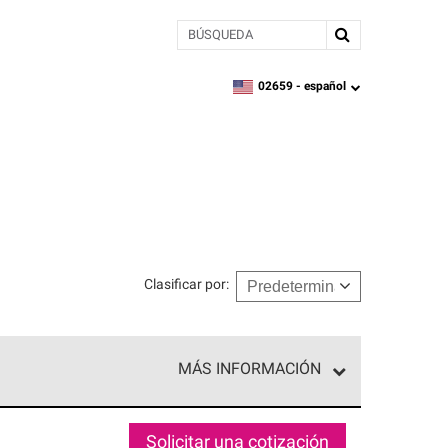
BÚSQUEDA
02659 -
español
zipcode,
language
Clasificar por
:
MÁS INFORMACIÓN
n el nivel superior de nuestra red exclusiva y
y destreza incomparable. Solo ellos pueden
Solicitar una cotización