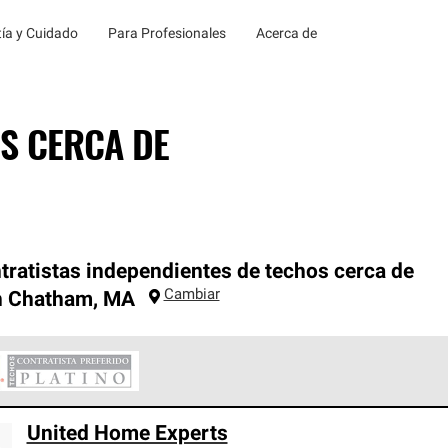
ía y Cuidado
Para Profesionales
Acerca de
S CERCA DE
tratistas independientes de techos cerca de
Cambiar
h Chatham
,
MA
ontratistas Preferenciales Platinum de Owens Corning constituye
United Home Experts
en con estándares estrictos de profesionalismo, confiabilidad 