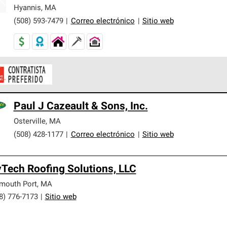
er nuestra mejor garantía de sistemas de techos.
Hyannis
,
MA
(508) 593-7479
|
Correo electrónico
|
Sitio web
ontratistas Preferenciales de Owens Corning son parte de una r
Paul J Cazeault & Sons, Inc.
en con altos estándares y requisitos estrictos de profesionalism
Osterville
,
MA
(508) 428-1177
|
Correo electrónico
|
Sitio web
Tech Roofing Solutions, LLC
mouth Port
,
MA
8) 776-7173
|
Sitio web