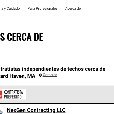
ía y Cuidado
Para Profesionales
Acerca de
S CERCA DE
tratistas independientes de techos cerca de
Cambiar
yard Haven
,
MA
ontratistas Preferenciales de Owens Corning son parte de una r
NexGen Contracting LLC
en con altos estándares y requisitos estrictos de profesionalism