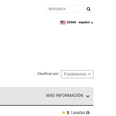
BÚSQUEDA
02568 -
español
zipcode,
language
Clasificar por
:
MÁS INFORMACIÓN
ed exclusiva de profesionales de techos que
o y confiabilidad.
★
1
reseñas
5