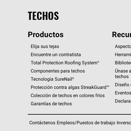
TECHOS
Productos
Recur
Elija sus tejas
Aspecto
Encuentre un contratista
Herrami
Total Protection Roofing
System®
Bibliot
Componentes para techos
Únase a
techos
Tecnología
SureNail®
Diseño 
Protección contra algas
StreakGuard™
Eventos
Colección de techos en colores fríos
Declara
Garantías de techos
Contáctenos
Empleos/Puestos de trabajo
Invers