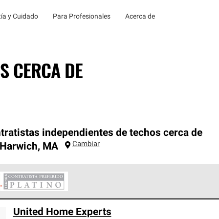
ía y Cuidado
Para Profesionales
Acerca de
S CERCA DE
tratistas independientes de techos cerca de
Cambiar
 Harwich
,
MA
ontratistas Preferenciales Platinum de Owens Corning constituye
United Home Experts
en con estándares estrictos de profesionalismo, confiabilidad 