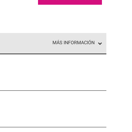
MÁS INFORMACIÓN
ed exclusiva de profesionales de techos que
o y confiabilidad.