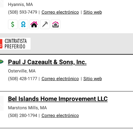
er nuestra mejor garantía de sistemas de techos.
Hyannis
,
MA
(508) 593-7479
|
Correo electrónico
|
Sitio web
ontratistas Preferenciales de Owens Corning son parte de una r
Paul J Cazeault & Sons, Inc.
en con altos estándares y requisitos estrictos de profesionalism
Osterville
,
MA
(508) 428-1177
|
Correo electrónico
|
Sitio web
Bel Islands Home Improvement LLC
Marstons Mills
,
MA
(508) 280-1794
|
Correo electrónico