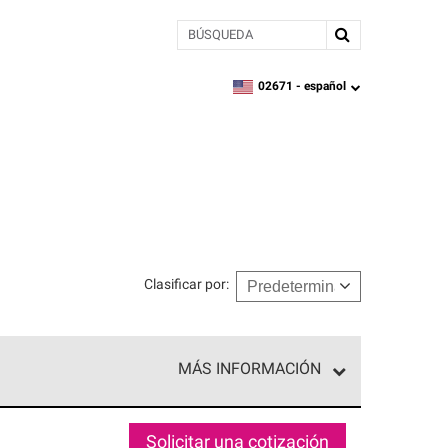
BÚSQUEDA
02671 -
español
zipcode,
language
Clasificar por
:
MÁS INFORMACIÓN
n el nivel superior de nuestra red exclusiva y
y destreza incomparable. Solo ellos pueden
Solicitar una cotización