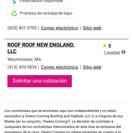
Financiación disponible
Promesa de reciclaje de tejas
(603) 801-3705
|
Correo electrónico
|
Sitio web
ROOF ROOF NEW ENGLAND,
★
5
LLC
1
reseñas
Westminster
,
MA
(413) 439-5834
|
Correo electrónico
|
Sitio web
Solicitar una cotización
Los contratistas que se enumeran aquí son independientes y no están
asociados a Owens Corning Roofing and Asphalt, LLC ni a ninguna de sus
filiales (en su conjunto, “Owens Corning”). La decisión de contratar a
cualquiera de los contratistas mencionados en esta lista es exclusiva del
propietario de la casa. Owens Corning no ofrece garantías en cuanto a la