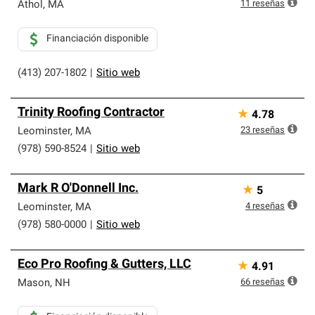
que cumplen con altos estándares y requisitos estrictos
11
reseñas
Athol
,
MA
de profesionalismo y confiabilidad.
Financiación disponible
(413) 207-1802
|
Sitio web
Trinity Roofing Contractor
★
4.78
23
reseñas
Leominster
,
MA
(978) 590-8524
|
Sitio web
Mark R O'Donnell Inc.
★
5
4
reseñas
Leominster
,
MA
(978) 580-0000
|
Sitio web
Eco Pro Roofing & Gutters, LLC
★
4.91
66
reseñas
Mason
,
NH