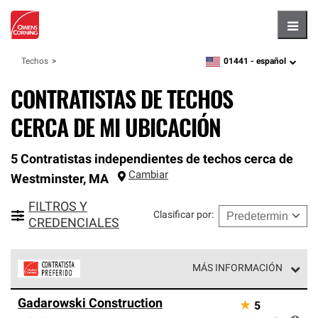
Hambu
01441 -
español
Techos
zipcode,
language
CONTRATISTAS DE TECHOS
CERCA DE MI UBICACIÓN
5 Contratistas independientes de techos cerca de
Cambiar
Westminster
,
MA
FILTROS Y
Clasificar por
:
CREDENCIALES
MÁS INFORMACIÓN
Los Contratistas Preferenciales de Owens Corning son
Gadarowski Construction
★
5
parte de una red exclusiva de profesionales de techos