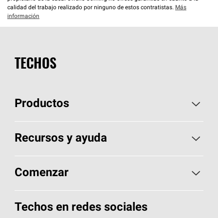
calidad del trabajo realizado por ninguno de estos contratistas.
Más
información
TECHOS
Productos
Elija sus tejas
Recursos y ayuda
Encuentre un contratista
Aspectos básicos sobre techos
Comenzar
Total Protection Roofing
System®
Herramientas de diseño y color
Llame al 1-800-GET
-
PINK®
Techos en redes sociales
Componentes para techos