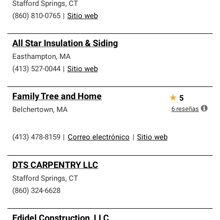
Stafford Springs
,
CT
(860) 810-0765
|
Sitio web
All Star Insulation & Siding
Easthampton
,
MA
(413) 527-0044
|
Sitio web
Family Tree and Home
★
5
6
reseñas
Belchertown
,
MA
(413) 478-8159
|
Correo electrónico
|
Sitio web
DTS CARPENTRY LLC
Stafford Springs
,
CT
(860) 324-6628
Edidel Construction, LLC