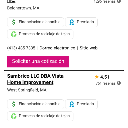
Inc.
exclusiva y cumplen con estándares estrictos de
1295
reseñas
profesionalismo, confiabilidad y destreza incomparable.
Belchertown
,
MA
Solo ellos pueden ofrecer nuestra mejor garantía de
sistemas de techos.
Financiación disponible
Premiado
Promesa de reciclaje de tejas
(413) 485-7335
|
Correo electrónico
|
Sitio web
Solicitar una cotización
Sambrico LLC DBA Vista
★
4.51
Home Improvement
751
reseñas
West Springfield
,
MA
Financiación disponible
Premiado
Promesa de reciclaje de tejas