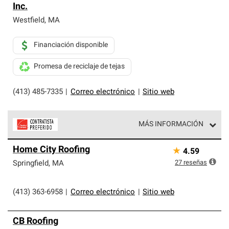
Inc.
Westfield
,
MA
Financiación disponible
Promesa de reciclaje de tejas
(413) 485-7335
|
Correo electrónico
|
Sitio web
MÁS INFORMACIÓN
Los Contratistas Preferenciales de Owens Corning son
Home City Roofing
★
4.59
parte de una red exclusiva de profesionales de techos
que cumplen con altos estándares y requisitos estrictos
27
reseñas
Springfield
,
MA
de profesionalismo y confiabilidad.
(413) 363-6958
|
Correo electrónico
|
Sitio web
CB Roofing