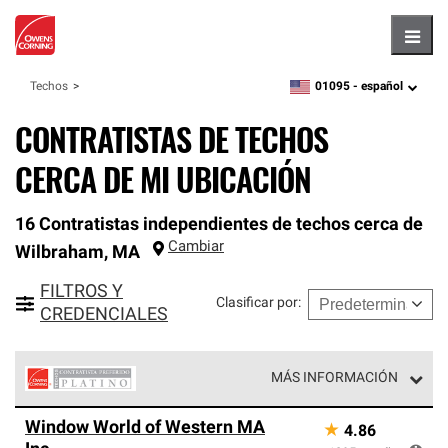
Hambu
01095 -
español
Techos
zipcode,
language
CONTRATISTAS DE TECHOS
CERCA DE MI UBICACIÓN
16 Contratistas independientes de techos cerca de
Cambiar
Wilbraham
,
MA
FILTROS Y
Clasificar por
:
CREDENCIALES
MÁS INFORMACIÓN
Los Contratistas Preferenciales Platinum de Owens
Window World of Western MA
★
4.86
Corning constituyen el nivel superior de nuestra red