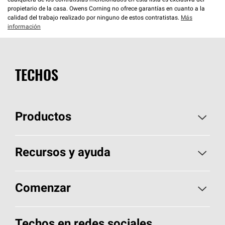
cualquiera de los contratistas mencionados en esta lista es exclusiva del
propietario de la casa. Owens Corning no ofrece garantías en cuanto a la
calidad del trabajo realizado por ninguno de estos contratistas.
Más
información
TECHOS
Productos
Elija sus tejas
Recursos y ayuda
Encuentre un contratista
Aspectos básicos sobre techos
Comenzar
Total Protection Roofing
System®
Herramientas de diseño y color
Llame al 1-800-GET
-
PINK®
Techos en redes sociales