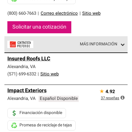
(800) 660-7663
|
Correo electrónico
|
Sitio web
Solicitar una cotización
MÁS INFORMACIÓN
Los Contratistas Preferenciales de Owens Corning son
Insured Roofs LLC
parte de una red exclusiva de profesionales de techos
que cumplen con altos estándares y requisitos estrictos
Alexandria
,
VA
de profesionalismo y confiabilidad.
(571) 699-6332
|
Sitio web
Impact Exteriors
★
4.92
37
reseñas
Alexandria
,
VA
Español Disponible
Financiación disponible
Promesa de reciclaje de tejas