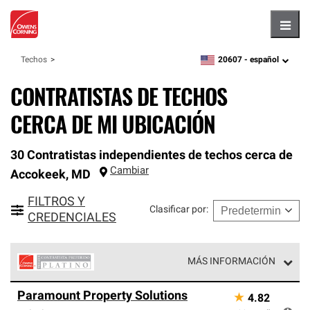
Hambu
20607 -
español
Techos
zipcode,
language
CONTRATISTAS DE TECHOS
CERCA DE MI UBICACIÓN
30 Contratistas independientes de techos cerca de
Cambiar
Accokeek
,
MD
FILTROS Y
Clasificar por
:
CREDENCIALES
MÁS INFORMACIÓN
Los Contratistas Preferenciales Platinum de Owens
Paramount Property Solutions
★
4.82
Corning constituyen el nivel superior de nuestra red