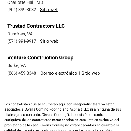
Charlotte Hall
,
MD
(301) 399-3032
|
Sitio web
Trusted Contractors LLC
Dumfries
,
VA
(571) 991-9917
|
Sitio web
Venture Construction Group
Burke
,
VA
(866) 459-8348
|
Correo electrónico
|
Sitio web
Los contratistas que se enumeran aquí son independientes y no están
asociados a Owens Corning Roofing and Asphalt, LLC ni a ninguna de sus
filiales (en su conjunto, “Owens Corning”). La decisión de contratar a
cualquiera de los contratistas mencionados en esta lista es exclusiva del
propietario de la casa. Owens Corning no ofrece garantías en cuanto a la
calidad del trabajo realizado por ninguno de estos contratistas.
Más