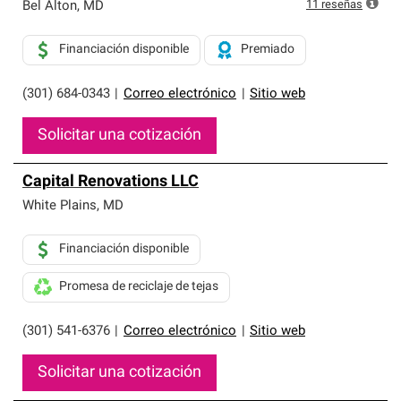
exclusiva y cumplen con estándares estrictos de
11
reseñas
Bel Alton
,
MD
profesionalismo, confiabilidad y destreza incomparable.
Solo ellos pueden ofrecer nuestra mejor garantía de
Financiación disponible
Premiado
sistemas de techos.
(301) 684-0343
|
Correo electrónico
|
Sitio web
Solicitar una cotización
Capital Renovations LLC
White Plains
,
MD
Financiación disponible
Promesa de reciclaje de tejas
(301) 541-6376
|
Correo electrónico
|
Sitio web
Solicitar una cotización