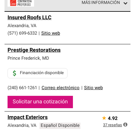
MÁS INFORMACIÓN
Los Contratistas Preferenciales de Owens Corning son
Insured Roofs LLC
parte de una red exclusiva de profesionales de techos
que cumplen con altos estándares y requisitos estrictos
Alexandria
,
VA
de profesionalismo y confiabilidad.
(571) 699-6332
|
Sitio web
Prestige Restorations
Prince Frederick
,
MD
Financiación disponible
(240) 661-1261
|
Correo electrónico
|
Sitio web
Solicitar una cotización
Impact Exteriors
★
4.92
37
reseñas
Alexandria
,
VA
Español Disponible