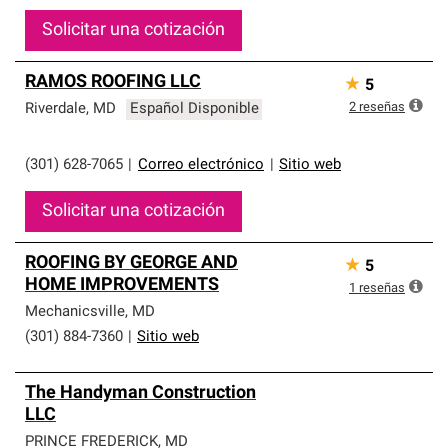
Solicitar una cotización
RAMOS ROOFING LLC
★
5
2
reseñas
Riverdale
,
MD
Español Disponible
(301) 628-7065
|
Correo electrónico
|
Sitio web
Solicitar una cotización
ROOFING BY GEORGE AND
★
5
HOME IMPROVEMENTS
1
reseñas
Mechanicsville
,
MD
(301) 884-7360
|
Sitio web
The Handyman Construction
LLC
PRINCE FREDERICK
,
MD