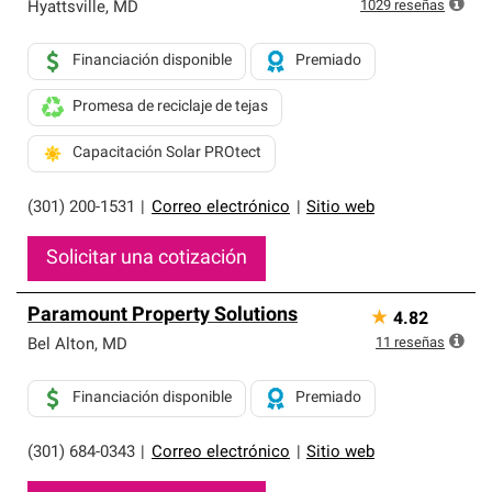
exclusiva y cumplen con estándares estrictos de
1029
reseñas
Hyattsville
,
MD
profesionalismo, confiabilidad y destreza incomparable.
Solo ellos pueden ofrecer nuestra mejor garantía de
Financiación disponible
Premiado
sistemas de techos.
Promesa de reciclaje de tejas
Capacitación Solar PROtect
(301) 200-1531
|
Correo electrónico
|
Sitio web
Solicitar una cotización
Paramount Property Solutions
★
4.82
11
reseñas
Bel Alton
,
MD
Financiación disponible
Premiado
(301) 684-0343
|
Correo electrónico
|
Sitio web