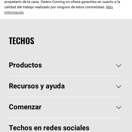
propietario de la casa. Owens Corning no ofrece garantías en cuanto a la
calidad del trabajo realizado por ninguno de estos contratistas.
Más
información
TECHOS
Productos
Elija sus tejas
Recursos y ayuda
Encuentre un contratista
Aspectos básicos sobre techos
Comenzar
Total Protection Roofing
System®
Herramientas de diseño y color
Llame al 1-800-GET
-
PINK®
Techos en redes sociales
Componentes para techos