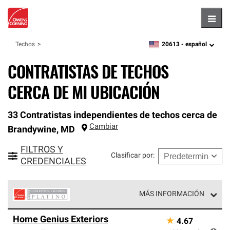
Hambu
20613 -
español
Techos
zipcode,
language
CONTRATISTAS DE TECHOS
CERCA DE MI UBICACIÓN
33 Contratistas independientes de techos cerca de
Cambiar
Brandywine
,
MD
FILTROS Y
Clasificar por
:
CREDENCIALES
MÁS INFORMACIÓN
Los Contratistas Preferenciales Platinum de Owens
Home Genius Exteriors
★
4.67
Corning constituyen el nivel superior de nuestra red