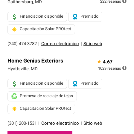
exclusiva y cumplen con estándares estrictos de
222
reseñas
Gaithersburg
,
MD
profesionalismo, confiabilidad y destreza incomparable.
Solo ellos pueden ofrecer nuestra mejor garantía de
Financiación disponible
Premiado
sistemas de techos.
Capacitación Solar PROtect
(240) 474-3782
|
Correo electrónico
|
Sitio web
Home Genius Exteriors
★
4.67
1029
reseñas
Hyattsville
,
MD
Financiación disponible
Premiado
Promesa de reciclaje de tejas
Capacitación Solar PROtect
(301) 200-1531
|
Correo electrónico
|
Sitio web