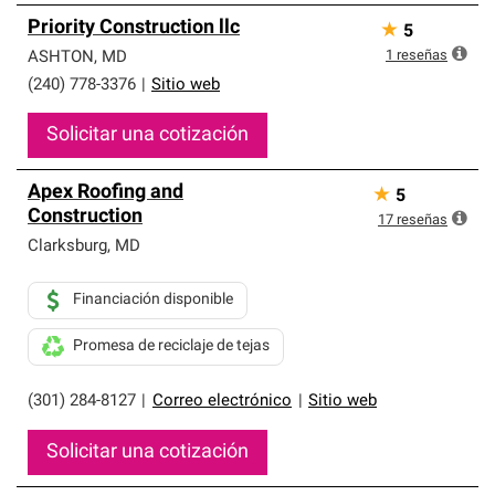
Priority Construction llc
★
5
1
reseñas
ASHTON
,
MD
(240) 778-3376
|
Sitio web
Solicitar una cotización
Apex Roofing and
★
5
Construction
17
reseñas
Clarksburg
,
MD
Financiación disponible
Promesa de reciclaje de tejas
(301) 284-8127
|
Correo electrónico
|
Sitio web
Solicitar una cotización