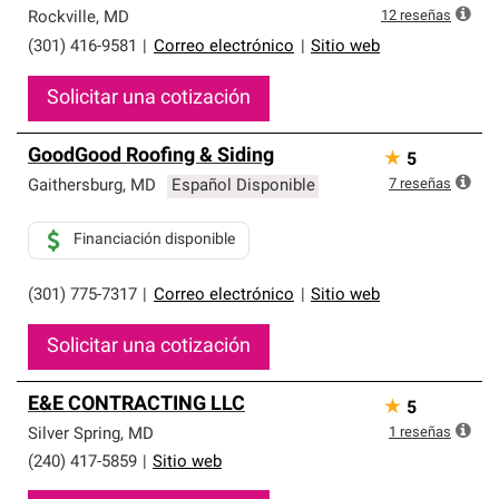
12
reseñas
Rockville
,
MD
(301) 416-9581
|
Correo electrónico
|
Sitio web
Solicitar una cotización
GoodGood Roofing & Siding
★
5
7
reseñas
Gaithersburg
,
MD
Español Disponible
Financiación disponible
(301) 775-7317
|
Correo electrónico
|
Sitio web
Solicitar una cotización
E&E CONTRACTING LLC
★
5
1
reseñas
Silver Spring
,
MD
(240) 417-5859
|
Sitio web