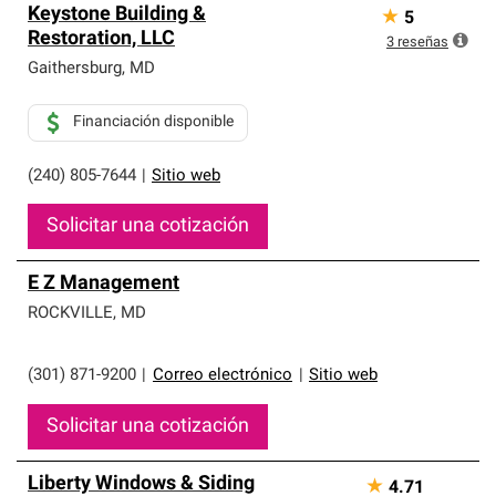
Keystone Building &
★
5
Restoration, LLC
3
reseñas
Gaithersburg
,
MD
Financiación disponible
(240) 805-7644
|
Sitio web
Solicitar una cotización
E Z Management
ROCKVILLE
,
MD
(301) 871-9200
|
Correo electrónico
|
Sitio web
Solicitar una cotización
Liberty Windows & Siding
★
4.71