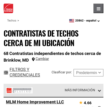
Hambu
20862 -
español
Techos
zipcode,
language
CONTRATISTAS DE TECHOS
CERCA DE MI UBICACIÓN
68 Contratistas independientes de techos cerca de
Cambiar
Brinklow
,
MD
FILTROS Y
Clasificar por
:
CREDENCIALES
MÁS INFORMACIÓN
Los Contratistas Preferenciales Platinum de Owens
MLM Home Improvement LLC
★
4.66
Corning constituyen el nivel superior de nuestra red