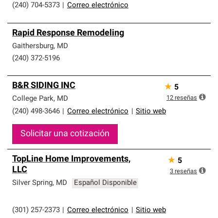
(240) 704-5373
|
Correo electrónico
Rapid Response Remodeling
Gaithersburg
,
MD
(240) 372-5196
B&R SIDING INC
★
5
12
reseñas
College Park
,
MD
(240) 498-3646
|
Correo electrónico
|
Sitio web
Solicitar una cotización
TopLine Home Improvements,
★
5
LLC
3
reseñas
Silver Spring
,
MD
Español Disponible
(301) 257-2373
|
Correo electrónico
|
Sitio web