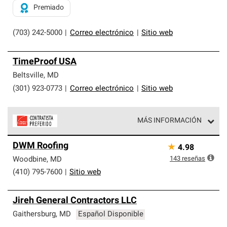
Premiado
(703) 242-5000
|
Correo electrónico
|
Sitio web
TimeProof USA
Beltsville
,
MD
(301) 923-0773
|
Correo electrónico
|
Sitio web
MÁS INFORMACIÓN
Los Contratistas Preferenciales de Owens Corning son
DWM Roofing
★
4.98
parte de una red exclusiva de profesionales de techos
que cumplen con altos estándares y requisitos estrictos
143
reseñas
Woodbine
,
MD
de profesionalismo y confiabilidad.
(410) 795-7600
|
Sitio web
Jireh General Contractors LLC
Gaithersburg
,
MD
Español Disponible