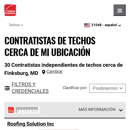
Hambu
21048 -
español
Techos
zipcode,
language
CONTRATISTAS DE TECHOS
CERCA DE MI UBICACIÓN
30 Contratistas independientes de techos cerca de
Cambiar
Finksburg
,
MD
FILTROS Y
Clasificar por
:
CREDENCIALES
MÁS INFORMACIÓN
Los Contratistas Preferenciales Platinum de Owens
Roofing Solution Inc
Corning constituyen el nivel superior de nuestra red