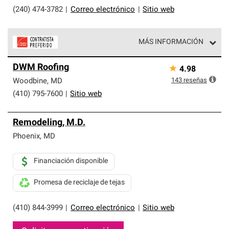
(240) 474-3782
|
Correo electrónico
|
Sitio web
MÁS INFORMACIÓN
Los Contratistas Preferenciales de Owens Corning son
DWM Roofing
★
4.98
parte de una red exclusiva de profesionales de techos
que cumplen con altos estándares y requisitos estrictos
143
reseñas
Woodbine
,
MD
de profesionalismo y confiabilidad.
(410) 795-7600
|
Sitio web
Remodeling, M.D.
Phoenix
,
MD
Financiación disponible
Promesa de reciclaje de tejas
(410) 844-3999
|
Correo electrónico
|
Sitio web