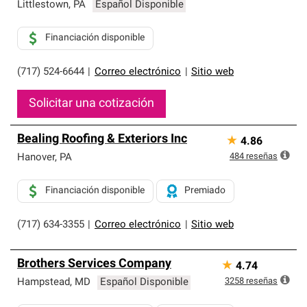
exclusiva y cumplen con estándares estrictos de
Littlestown
,
PA
Español Disponible
profesionalismo, confiabilidad y destreza incomparable.
Solo ellos pueden ofrecer nuestra mejor garantía de
Financiación disponible
sistemas de techos.
(717) 524-6644
|
Correo electrónico
|
Sitio web
Solicitar una cotización
Bealing Roofing & Exteriors Inc
★
4.86
484
reseñas
Hanover
,
PA
Financiación disponible
Premiado
(717) 634-3355
|
Correo electrónico
|
Sitio web
Brothers Services Company
★
4.74
3258
reseñas
Hampstead
,
MD
Español Disponible