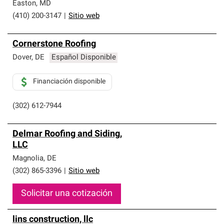
que cumplen con altos estándares y requisitos estrictos
Easton
,
MD
de profesionalismo y confiabilidad.
(410) 200-3147
|
Sitio web
Cornerstone Roofing
Dover
,
DE
Español Disponible
Financiación disponible
(302) 612-7944
Delmar Roofing and Siding,
LLC
Magnolia
,
DE
(302) 865-3396
|
Sitio web
Solicitar una cotización
lins construction, llc