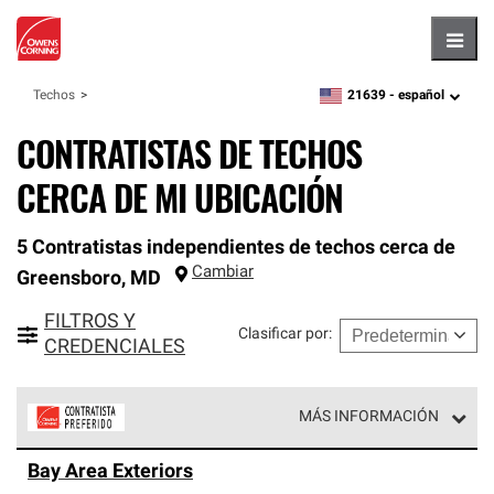
Hambu
21639 -
español
Techos
zipcode,
language
CONTRATISTAS DE TECHOS
CERCA DE MI UBICACIÓN
5 Contratistas independientes de techos cerca de
Cambiar
Greensboro
,
MD
FILTROS Y
Clasificar por
:
CREDENCIALES
MÁS INFORMACIÓN
Los Contratistas Preferenciales de Owens Corning son
Bay Area Exteriors
parte de una red exclusiva de profesionales de techos