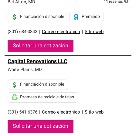
exclusiva y cumplen con estándares estrictos de
11
reseñas
Bel Alton
,
MD
profesionalismo, confiabilidad y destreza incomparable.
Solo ellos pueden ofrecer nuestra mejor garantía de
Financiación disponible
Premiado
sistemas de techos.
(301) 684-0343
|
Correo electrónico
|
Sitio web
Solicitar una cotización
Capital Renovations LLC
White Plains
,
MD
Financiación disponible
Promesa de reciclaje de tejas
(301) 541-6376
|
Correo electrónico
|
Sitio web
Solicitar una cotización