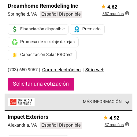
Dreamhome Remodeling Inc
★
4.62
357
reseñas
Springfield
,
VA
Español Disponible
Financiación disponible
Premiado
Promesa de reciclaje de tejas
Capacitación Solar PROtect
(703) 650-9067
|
Correo electrónico
|
Sitio web
Solicitar una cotización
MÁS INFORMACIÓN
Los Contratistas Preferenciales de Owens Corning son
Impact Exteriors
★
4.92
parte de una red exclusiva de profesionales de techos
que cumplen con altos estándares y requisitos estrictos
37
reseñas
Alexandria
,
VA
Español Disponible
de profesionalismo y confiabilidad.