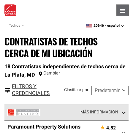
Hambu
20646 -
español
Techos
zipcode,
language
CONTRATISTAS DE TECHOS
CERCA DE MI UBICACIÓN
18 Contratistas independientes de techos cerca de
Cambiar
La Plata
,
MD
FILTROS Y
Clasificar por
:
CREDENCIALES
MÁS INFORMACIÓN
Los Contratistas Preferenciales Platinum de Owens
Paramount Property Solutions
★
4.82
Corning constituyen el nivel superior de nuestra red