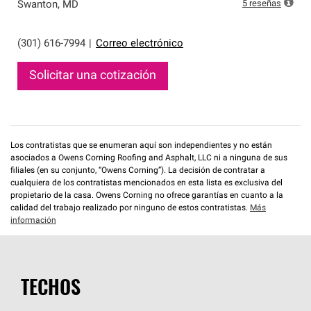
que cumplen con altos estándares y requisitos estrictos
5
reseñas
Swanton
,
MD
de profesionalismo y confiabilidad.
(301) 616-7994
|
Correo electrónico
Solicitar una cotización
Los contratistas que se enumeran aquí son independientes y no están
asociados a Owens Corning Roofing and Asphalt, LLC ni a ninguna de sus
filiales (en su conjunto, “Owens Corning”). La decisión de contratar a
cualquiera de los contratistas mencionados en esta lista es exclusiva del
propietario de la casa. Owens Corning no ofrece garantías en cuanto a la
calidad del trabajo realizado por ninguno de estos contratistas.
Más
información
TECHOS