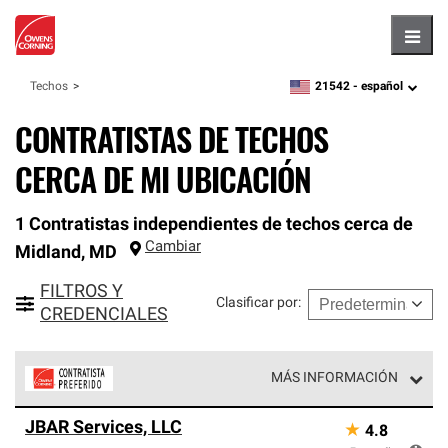
Hambu
21542 -
español
Techos
zipcode,
language
CONTRATISTAS DE TECHOS
CERCA DE MI UBICACIÓN
1 Contratistas independientes de techos cerca de
Cambiar
Midland
,
MD
FILTROS Y
Clasificar por
:
CREDENCIALES
MÁS INFORMACIÓN
Los Contratistas Preferenciales de Owens Corning son
JBAR Services, LLC
★
4.8
parte de una red exclusiva de profesionales de techos