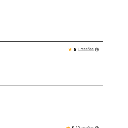
★
1
reseñas
5
10
reseñas