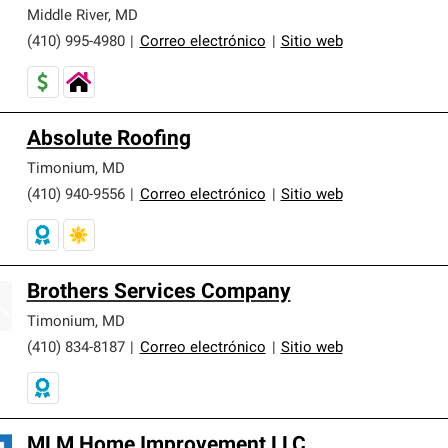
er nuestra mejor garantía de sistemas de techos.
Middle River
,
MD
(410) 995-4980
|
Correo electrónico
|
Sitio web
Absolute Roofing
Timonium
,
MD
(410) 940-9556
|
Correo electrónico
|
Sitio web
Brothers Services Company
Timonium
,
MD
(410) 834-8187
|
Correo electrónico
|
Sitio web
MLM Home Improvement LLC