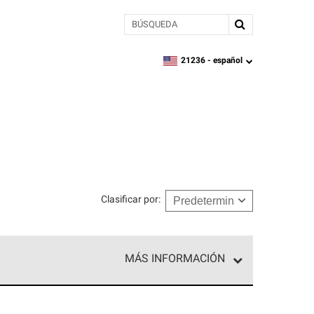
BÚSQUEDA
21236 -
español
zipcode,
language
Clasificar por
:
MÁS INFORMACIÓN
n el nivel superior de nuestra red exclusiva y
y destreza incomparable. Solo ellos pueden