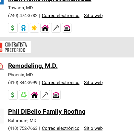
Towson
,
MD
(240) 474-3782
|
Correo electrónico
|
Sitio web
ontratistas Preferenciales de Owens Corning son parte de una r
Remodeling, M.D.
en con altos estándares y requisitos estrictos de profesionalism
Phoenix
,
MD
(410) 844-3999
|
Correo electrónico
|
Sitio web
Phil DiBello Family Roofing
Baltimore
,
MD
(410) 752-7663
|
Correo electrónico
|
Sitio web