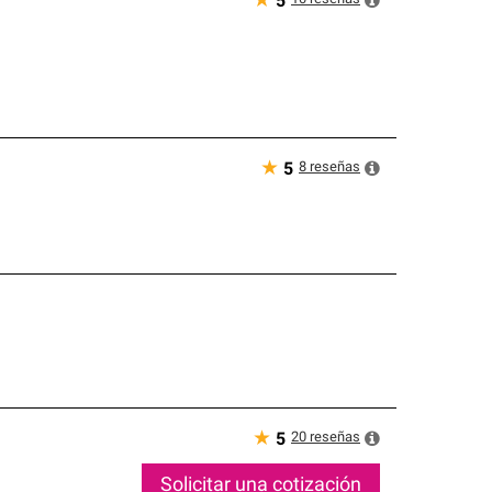
★
5
★
8
reseñas
5
★
20
reseñas
5
Solicitar una cotización