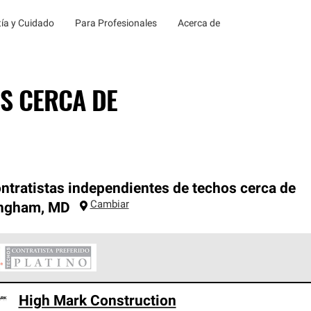
ía y Cuidado
Para Profesionales
Acerca de
S CERCA DE
ntratistas independientes de techos cerca de
Cambiar
ingham
,
MD
ontratistas Preferenciales Platinum de Owens Corning constituye
High Mark Construction
en con estándares estrictos de profesionalismo, confiabilidad 