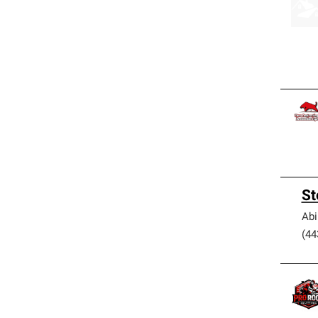
St
Ab
(44