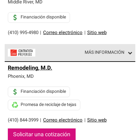
exclusiva y cumplen con estándares estrictos de
Middle River
,
MD
profesionalismo, confiabilidad y destreza incomparable.
Solo ellos pueden ofrecer nuestra mejor garantía de
Financiación disponible
sistemas de techos.
(410) 995-4980
|
Correo electrónico
|
Sitio web
MÁS INFORMACIÓN
Los Contratistas Preferenciales de Owens Corning son
Remodeling, M.D.
parte de una red exclusiva de profesionales de techos
que cumplen con altos estándares y requisitos estrictos
Phoenix
,
MD
de profesionalismo y confiabilidad.
Financiación disponible
Promesa de reciclaje de tejas
(410) 844-3999
|
Correo electrónico
|
Sitio web
Solicitar una cotización