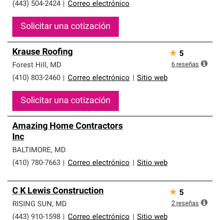
(443) 504-2424
|
Correo electrónico
Solicitar una cotización
Krause Roofing
★
5
6
reseñas
Forest Hill
,
MD
(410) 803-2460
|
Correo electrónico
|
Sitio web
Solicitar una cotización
Amazing Home Contractors
Inc
BALTIMORE
,
MD
(410) 780-7663
|
Correo electrónico
|
Sitio web
C K Lewis Construction
★
5
2
reseñas
RISING SUN
,
MD
(443) 910-1598
|
Correo electrónico
|
Sitio web