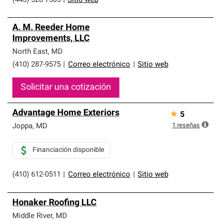
(443) 528-7505
|
Sitio web
A. M. Reeder Home
Improvements, LLC
North East
,
MD
(410) 287-9575
|
Correo electrónico
|
Sitio web
Solicitar una cotización
Advantage Home Exteriors
★
5
1
reseñas
Joppa
,
MD
Financiación disponible
(410) 612-0511
|
Correo electrónico
|
Sitio web
Honaker Roofing LLC
Middle River
,
MD