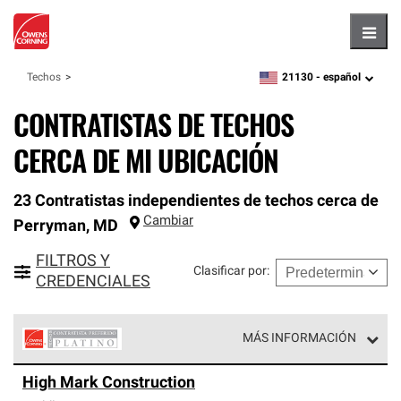
Hambu
21130 -
español
Techos
zipcode,
language
CONTRATISTAS DE TECHOS
CERCA DE MI UBICACIÓN
23 Contratistas independientes de techos cerca de
Cambiar
Perryman
,
MD
FILTROS Y
Clasificar por
:
CREDENCIALES
MÁS INFORMACIÓN
Los Contratistas Preferenciales Platinum de Owens
High Mark Construction
Corning constituyen el nivel superior de nuestra red