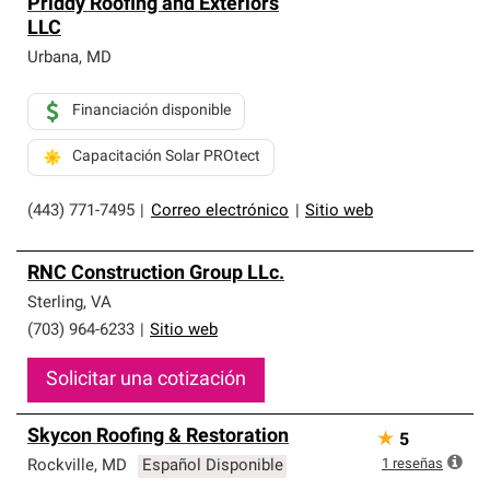
Priddy Roofing and Exteriors
LLC
Urbana
,
MD
Financiación disponible
Capacitación Solar PROtect
(443) 771-7495
|
Correo electrónico
|
Sitio web
RNC Construction Group LLc.
Sterling
,
VA
(703) 964-6233
|
Sitio web
Solicitar una cotización
Skycon Roofing & Restoration
★
5
1
reseñas
Rockville
,
MD
Español Disponible