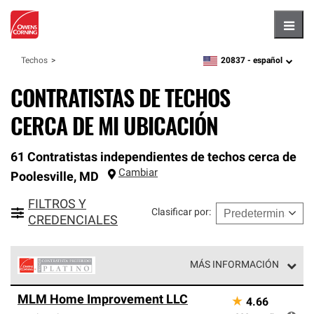
Hambu
20837 -
español
Techos
zipcode,
language
CONTRATISTAS DE TECHOS
CERCA DE MI UBICACIÓN
61 Contratistas independientes de techos cerca de
Cambiar
Poolesville
,
MD
FILTROS Y
Clasificar por
:
CREDENCIALES
MÁS INFORMACIÓN
Los Contratistas Preferenciales Platinum de Owens
MLM Home Improvement LLC
★
4.66
Corning constituyen el nivel superior de nuestra red