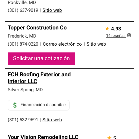
Rockville
,
MD
(301) 637-9019
|
Sitio web
Topper Construction Co
★
4.93
14
reseñas
Frederick
,
MD
(301) 874-0220
|
Correo electrónico
|
Sitio web
Solicitar una cotización
FCH Roofing Exterior and
Interior LLC
Silver Spring
,
MD
Financiación disponible
(301) 532-9691
|
Sitio web
Your Vision Remodeling LLC
★
5