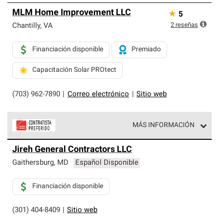
MLM Home Improvement LLC
★
5
2
reseñas
Chantilly
,
VA
Financiación disponible
Premiado
Capacitación Solar PROtect
(703) 962-7890
|
Correo electrónico
|
Sitio web
MÁS INFORMACIÓN
Los Contratistas Preferenciales de Owens Corning son
Jireh General Contractors LLC
parte de una red exclusiva de profesionales de techos
que cumplen con altos estándares y requisitos estrictos
Gaithersburg
,
MD
Español Disponible
de profesionalismo y confiabilidad.
Financiación disponible
(301) 404-8409
|
Sitio web