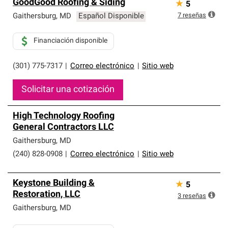
GoodGood Roofing & Siding
★
5
7
reseñas
Gaithersburg
,
MD
Español Disponible
Financiación disponible
(301) 775-7317
|
Correo electrónico
|
Sitio web
Solicitar una cotización
High Technology Roofing
General Contractors LLC
Gaithersburg
,
MD
(240) 828-0908
|
Correo electrónico
|
Sitio web
Keystone Building &
★
5
Restoration, LLC
3
reseñas
Gaithersburg
,
MD