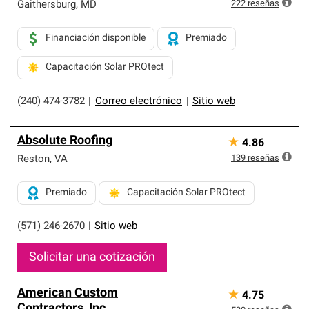
exclusiva y cumplen con estándares estrictos de
222
reseñas
Gaithersburg
,
MD
profesionalismo, confiabilidad y destreza incomparable.
Solo ellos pueden ofrecer nuestra mejor garantía de
Financiación disponible
Premiado
sistemas de techos.
Capacitación Solar PROtect
(240) 474-3782
|
Correo electrónico
|
Sitio web
Absolute Roofing
★
4.86
139
reseñas
Reston
,
VA
Premiado
Capacitación Solar PROtect
(571) 246-2670
|
Sitio web
Solicitar una cotización
American Custom
★
4.75
Contractors, Inc.