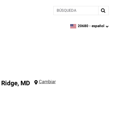
BÚSQUEDA
20680 -
español
zipcode,
language
Cambiar
Ridge
,
MD