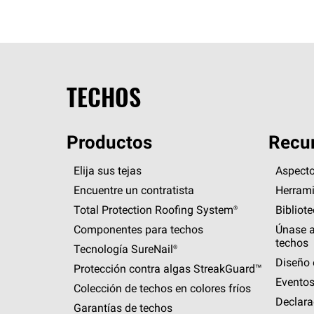
TECHOS
Productos
Recur
Elija sus tejas
Aspecto
Encuentre un contratista
Herrami
Total Protection Roofing
System®
Bibliot
Componentes para techos
Únase a
techos
Tecnología
SureNail®
Diseño 
Protección contra algas
StreakGuard™
Eventos
Colección de techos en colores fríos
Declara
Garantías de techos