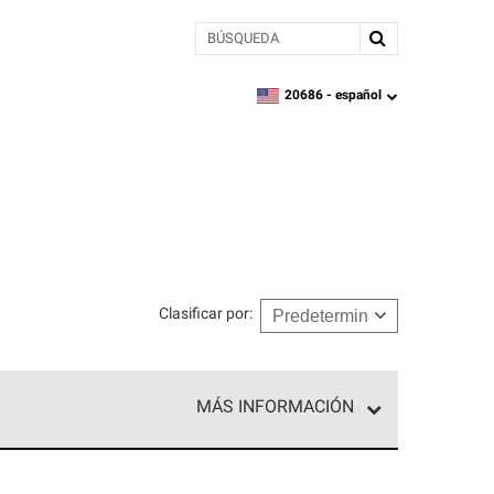
BÚSQUEDA
20686 -
español
zipcode,
language
Clasificar por
:
MÁS INFORMACIÓN
n el nivel superior de nuestra red exclusiva y
y destreza incomparable. Solo ellos pueden