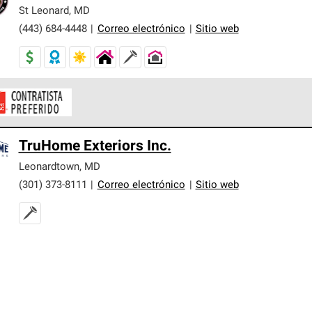
er nuestra mejor garantía de sistemas de techos.
St Leonard
,
MD
(443) 684-4448
|
Correo electrónico
|
Sitio web
ontratistas Preferenciales de Owens Corning son parte de una r
TruHome Exteriors Inc.
en con altos estándares y requisitos estrictos de profesionalism
Leonardtown
,
MD
(301) 373-8111
|
Correo electrónico
|
Sitio web