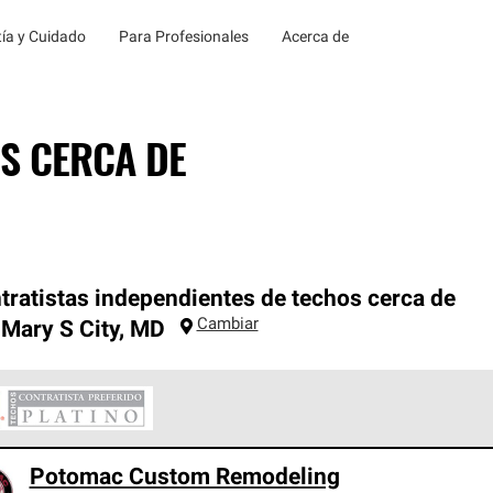
ía y Cuidado
Para Profesionales
Acerca de
S CERCA DE
tratistas independientes de techos cerca de
Cambiar
 Mary S City
,
MD
ontratistas Preferenciales Platinum de Owens Corning constituye
Potomac Custom Remodeling
en con estándares estrictos de profesionalismo, confiabilidad 