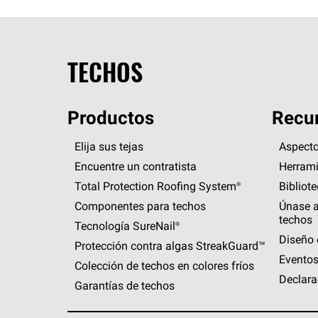
TECHOS
Productos
Recur
Elija sus tejas
Aspecto
Encuentre un contratista
Herrami
Total Protection Roofing
System®
Bibliot
Componentes para techos
Únase a
techos
Tecnología
SureNail®
Diseño 
Protección contra algas
StreakGuard™
Eventos
Colección de techos en colores fríos
Declara
Garantías de techos