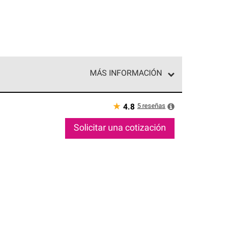
MÁS INFORMACIÓN
ed exclusiva de profesionales de techos que
o y confiabilidad.
★
5
reseñas
4.8
Solicitar una cotización