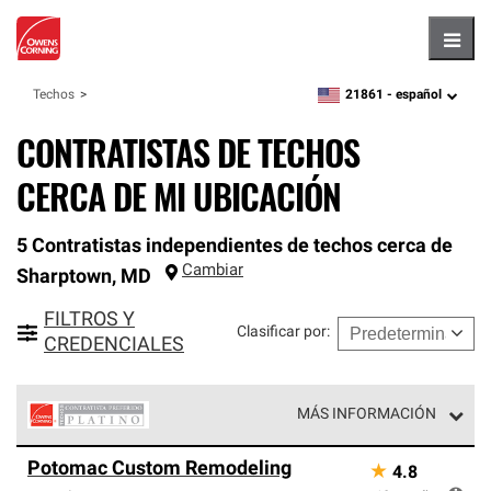
Hambu
21861 -
español
Techos
zipcode,
language
CONTRATISTAS DE TECHOS
CERCA DE MI UBICACIÓN
5 Contratistas independientes de techos cerca de
Cambiar
Sharptown
,
MD
FILTROS Y
Clasificar por
:
CREDENCIALES
MÁS INFORMACIÓN
Los Contratistas Preferenciales Platinum de Owens
Potomac Custom Remodeling
★
4.8
Corning constituyen el nivel superior de nuestra red