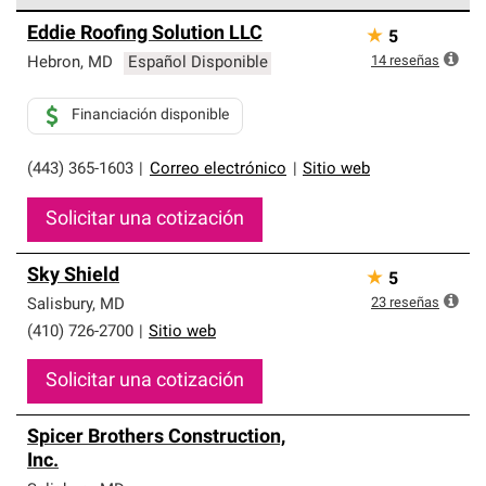
Los Contratistas Preferenciales de Owens Corning son
Eddie Roofing Solution LLC
★
5
parte de una red exclusiva de profesionales de techos
que cumplen con altos estándares y requisitos estrictos
14
reseñas
Hebron
,
MD
Español Disponible
de profesionalismo y confiabilidad.
Financiación disponible
(443) 365-1603
|
Correo electrónico
|
Sitio web
Solicitar una cotización
Sky Shield
★
5
23
reseñas
Salisbury
,
MD
(410) 726-2700
|
Sitio web
Solicitar una cotización
Spicer Brothers Construction,
Inc.