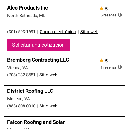
Alco Products Inc
★
5
5
reseñas
North Bethesda
,
MD
(301) 593-1691
|
Correo electrónico
|
Sitio web
Solicitar una cotización
Bremberg Contracting LLC
★
5
1
reseñas
Vienna
,
VA
(703) 232-8581
|
Sitio web
District Roofing LLC
McLean
,
VA
(888) 808-0010
|
Sitio web
Falcon Roofing and Solar