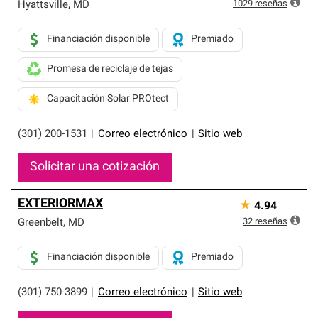
exclusiva y cumplen con estándares estrictos de
1029
reseñas
Hyattsville
,
MD
profesionalismo, confiabilidad y destreza incomparable.
Solo ellos pueden ofrecer nuestra mejor garantía de
Financiación disponible
Premiado
sistemas de techos.
Promesa de reciclaje de tejas
Capacitación Solar PROtect
(301) 200-1531
|
Correo electrónico
|
Sitio web
Solicitar una cotización
EXTERIORMAX
★
4.94
32
reseñas
Greenbelt
,
MD
Financiación disponible
Premiado
(301) 750-3899
|
Correo electrónico
|
Sitio web