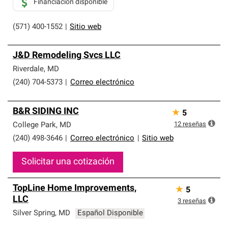
Financiación disponible
(571) 400-1552
|
Sitio web
J&D Remodeling Svcs LLC
Riverdale
,
MD
(240) 704-5373
|
Correo electrónico
B&R SIDING INC
★
5
12
reseñas
College Park
,
MD
(240) 498-3646
|
Correo electrónico
|
Sitio web
Solicitar una cotización
TopLine Home Improvements,
★
5
LLC
3
reseñas
Silver Spring
,
MD
Español Disponible