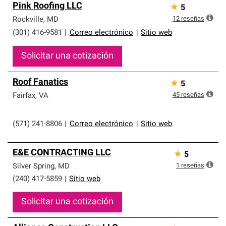
Pink Roofing LLC
★
5
12
reseñas
Rockville
,
MD
(301) 416-9581
|
Correo electrónico
|
Sitio web
Solicitar una cotización
Roof Fanatics
★
5
45
reseñas
Fairfax
,
VA
(571) 241-8806
|
Correo electrónico
|
Sitio web
E&E CONTRACTING LLC
★
5
1
reseñas
Silver Spring
,
MD
(240) 417-5859
|
Sitio web
Solicitar una cotización