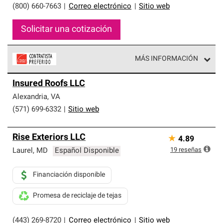
(800) 660-7663
|
Correo electrónico
|
Sitio web
Solicitar una cotización
MÁS INFORMACIÓN
Los Contratistas Preferenciales de Owens Corning son
Insured Roofs LLC
parte de una red exclusiva de profesionales de techos
que cumplen con altos estándares y requisitos estrictos
Alexandria
,
VA
de profesionalismo y confiabilidad.
(571) 699-6332
|
Sitio web
Rise Exteriors LLC
★
4.89
19
reseñas
Laurel
,
MD
Español Disponible
Financiación disponible
Promesa de reciclaje de tejas
(443) 269-8720
|
Correo electrónico
|
Sitio web