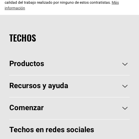
calidad del trabajo realizado por ninguno de estos contratistas.
Más
información
TECHOS
Productos
Elija sus tejas
Recursos y ayuda
Encuentre un contratista
Aspectos básicos sobre techos
Comenzar
Total Protection Roofing
System®
Herramientas de diseño y color
Llame al 1-800-GET
-
PINK®
Techos en redes sociales
Componentes para techos
Biblioteca de documentos