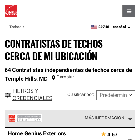
Hambu
20748 -
español
Techos
zipcode,
language
CONTRATISTAS DE TECHOS
CERCA DE MI UBICACIÓN
64 Contratistas independientes de techos cerca de
Cambiar
Temple Hills
,
MD
FILTROS Y
Clasificar por
:
CREDENCIALES
MÁS INFORMACIÓN
Los Contratistas Preferenciales Platinum de Owens
Home Genius Exteriors
★
4.67
Corning constituyen el nivel superior de nuestra red