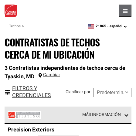
Hambu
21865 -
español
Techos
zipcode,
language
CONTRATISTAS DE TECHOS
CERCA DE MI UBICACIÓN
3 Contratistas independientes de techos cerca de
Cambiar
Tyaskin
,
MD
FILTROS Y
Clasificar por
:
CREDENCIALES
MÁS INFORMACIÓN
Los Contratistas Preferenciales Platinum de Owens
Precision Exteriors
Corning constituyen el nivel superior de nuestra red