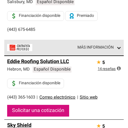
exclusiva y cumplen con estándares estrictos de
Salisbury
,
MD
Español Disponible
profesionalismo, confiabilidad y destreza incomparable.
Solo ellos pueden ofrecer nuestra mejor garantía de
Financiación disponible
Premiado
sistemas de techos.
(443) 675-6485
MÁS INFORMACIÓN
Los Contratistas Preferenciales de Owens Corning son
Eddie Roofing Solution LLC
★
5
parte de una red exclusiva de profesionales de techos
que cumplen con altos estándares y requisitos estrictos
14
reseñas
Hebron
,
MD
Español Disponible
de profesionalismo y confiabilidad.
Financiación disponible
(443) 365-1603
|
Correo electrónico
|
Sitio web
Solicitar una cotización
Sky Shield
★
5