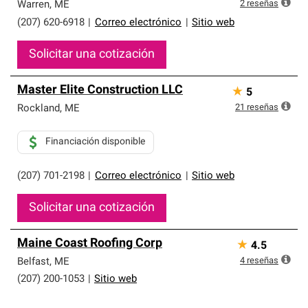
que cumplen con altos estándares y requisitos estrictos
2
reseñas
Warren
,
ME
de profesionalismo y confiabilidad.
(207) 620-6918
|
Correo electrónico
|
Sitio web
Solicitar una cotización
Master Elite Construction LLC
★
5
21
reseñas
Rockland
,
ME
Financiación disponible
(207) 701-2198
|
Correo electrónico
|
Sitio web
Solicitar una cotización
Maine Coast Roofing Corp
★
4.5
4
reseñas
Belfast
,
ME
(207) 200-1053
|
Sitio web