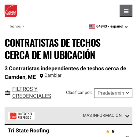
Hambu
04843 -
español
Techos
zipcode,
language
CONTRATISTAS DE TECHOS
CERCA DE MI UBICACIÓN
3 Contratistas independientes de techos cerca de
Cambiar
Camden
,
ME
FILTROS Y
Clasificar por
:
CREDENCIALES
MÁS INFORMACIÓN
Los Contratistas Preferenciales de Owens Corning son
Tri State Roofing
★
5
parte de una red exclusiva de profesionales de techos