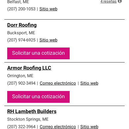
que cumplen con altos estándares y requisitos estrictos
4
reseñas
Belfast
,
ME
de profesionalismo y confiabilidad.
(207) 200-1053
|
Sitio web
Dorr Roofing
Bucksport
,
ME
(207) 974-6925
|
Sitio web
Solicitar una cotización
Armor Roofing LLC
Orrington
,
ME
(207) 902-3494
|
Correo electrónico
|
Sitio web
Solicitar una cotización
RH Lambeth Builders
Stockton Springs
,
ME
(207) 322-3964
|
Correo electrónico
|
Sitio web