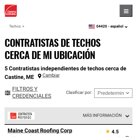
Hambu
04420 -
español
Techos
zipcode,
language
CONTRATISTAS DE TECHOS
CERCA DE MI UBICACIÓN
5 Contratistas independientes de techos cerca de
Cambiar
Castine
,
ME
FILTROS Y
Clasificar por
:
CREDENCIALES
MÁS INFORMACIÓN
Los Contratistas Preferenciales de Owens Corning son
Maine Coast Roofing Corp
★
4.5
parte de una red exclusiva de profesionales de techos