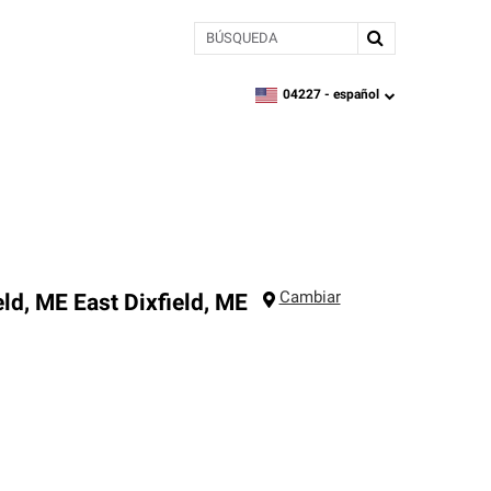
BÚSQUEDA
04227 -
español
zipcode,
language
Cambiar
eld, ME
East Dixfield
,
ME