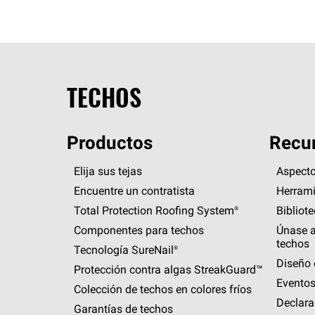
TECHOS
Productos
Recur
Elija sus tejas
Aspecto
Encuentre un contratista
Herrami
Total Protection Roofing
System®
Bibliot
Componentes para techos
Únase a
techos
Tecnología
SureNail®
Diseño 
Protección contra algas
StreakGuard™
Eventos
Colección de techos en colores fríos
Declara
Garantías de techos