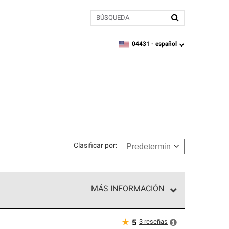
BÚSQUEDA
04431 -
español
zipcode,
language
Clasificar por
:
MÁS INFORMACIÓN
n el nivel superior de nuestra red exclusiva y
y destreza incomparable. Solo ellos pueden
★
3
reseñas
5