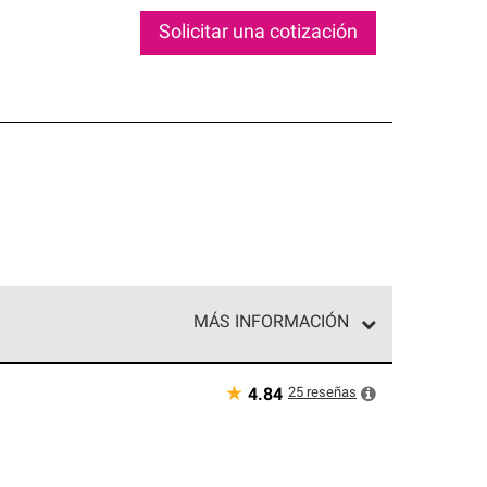
Solicitar una cotización
MÁS INFORMACIÓN
ed exclusiva de profesionales de techos que
o y confiabilidad.
★
25
reseñas
4.84