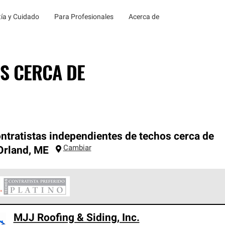
ía y Cuidado
Para Profesionales
Acerca de
S CERCA DE
ntratistas independientes de techos cerca de
Cambiar
Orland
,
ME
ontratistas Preferenciales Platinum de Owens Corning constituye
MJJ Roofing & Siding, Inc.
en con estándares estrictos de profesionalismo, confiabilidad 