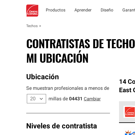
Productos
Aprender
Diseño
Garant
Techos
CONTRATISTAS DE TECHO
MI UBICACIÓN
Ubicación
14 Co
Se muestran profesionales a menos de
East 
millas de
04431
Cambiar
Los C
Niveles de contratista
cumpl