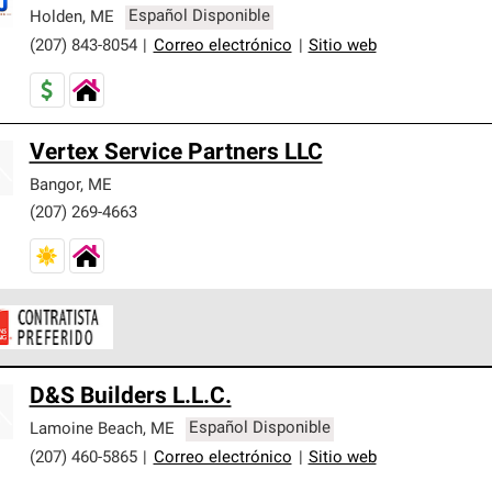
er nuestra mejor garantía de sistemas de techos.
Holden
,
ME
Español Disponible
(207) 843-8054
|
Correo electrónico
|
Sitio web
Vertex Service Partners LLC
Bangor
,
ME
(207) 269-4663
ontratistas Preferenciales de Owens Corning son parte de una r
D&S Builders L.L.C.
en con altos estándares y requisitos estrictos de profesionalism
Lamoine Beach
,
ME
Español Disponible
(207) 460-5865
|
Correo electrónico
|
Sitio web