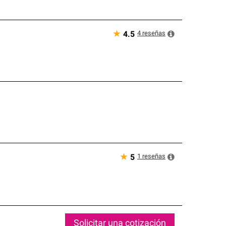
★
4
reseñas
4.5
★
1
reseñas
5
Solicitar una cotización