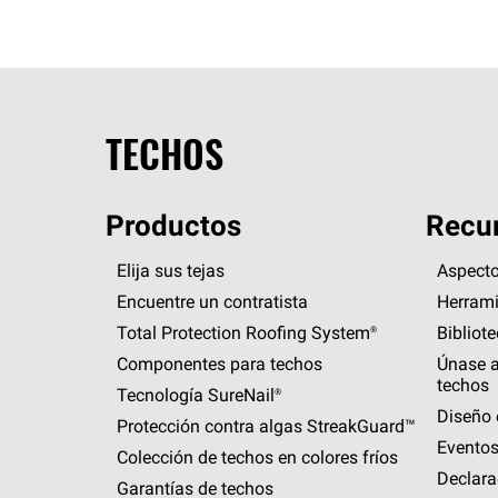
TECHOS
Productos
Recur
Elija sus tejas
Aspecto
Encuentre un contratista
Herrami
Total Protection Roofing
System®
Bibliot
Componentes para techos
Únase a
techos
Tecnología
SureNail®
Diseño 
Protección contra algas
StreakGuard™
Eventos
Colección de techos en colores fríos
Declara
Garantías de techos