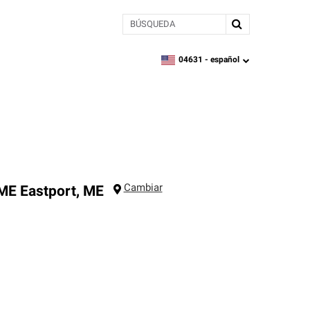
BÚSQUEDA
04631 -
español
zipcode,
language
Cambiar
 ME
Eastport
,
ME