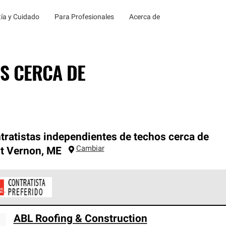
ía y Cuidado
Para Profesionales
Acerca de
S CERCA DE
tratistas independientes de techos cerca de
Cambiar
t Vernon
,
ME
ontratistas Preferenciales de Owens Corning son parte de una r
ABL Roofing & Construction
en con altos estándares y requisitos estrictos de profesionalism