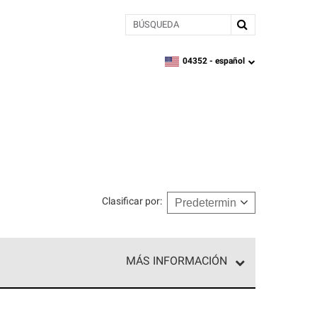
BÚSQUEDA
04352 -
español
zipcode,
language
Clasificar por
:
MÁS INFORMACIÓN
ed exclusiva de profesionales de techos que
o y confiabilidad.