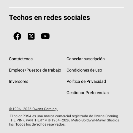
Total Protection Roofing
System®
Herramientas de diseño y color
Llame al 1-800-GET
-
PINK®
Techos en redes sociales
Componentes para techos
Biblioteca de documentos
Contratistas de techos por ubicación
Tecnología
SureNail®
Únase a la red de contratistas de techos
Encuentre una tienda o encuentre un
Protección contra algas
StreakGuard™
distribuidor
Diseño en el techo
Contáctenos
Cancelar suscripción
Colección de techos en colores fríos
Financiamiento de techos
Empleos/Puestos de trabajo
Condiciones de uso
Eventos para contratistas
Garantías de techos
Inversores
Política de Privacidad
Declaración de rendimiento de la UE
Gestionar Preferencias
© 1996–2026 Owens Corning.
El color ROSA es una marca comercial registrada de Owens Corning.
THE PINK
PANTHER™
y © 1964–2026 Metro-Goldwyn-Mayer Studios
Inc. Todos los derechos reservados.