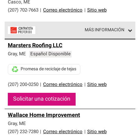
exclusiva y cumplen con estándares estrictos de
Casco
,
ME
profesionalismo, confiabilidad y destreza incomparable.
(207) 702-7663
|
Correo electrónico
|
Sitio web
Solo ellos pueden ofrecer nuestra mejor garantía de
sistemas de techos.
MÁS INFORMACIÓN
Los Contratistas Preferenciales de Owens Corning son
Marsters Roofing LLC
parte de una red exclusiva de profesionales de techos
que cumplen con altos estándares y requisitos estrictos
Gray
,
ME
Español Disponible
de profesionalismo y confiabilidad.
Promesa de reciclaje de tejas
(207) 200-0250
|
Correo electrónico
|
Sitio web
Solicitar una cotización
Wallace Home Improvement
Gray
,
ME
(207) 232-7280
|
Correo electrónico
|
Sitio web