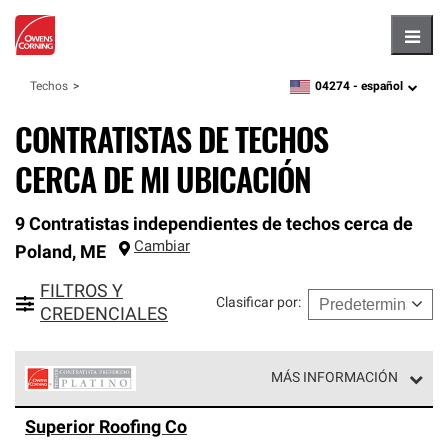
Hambu
04274 -
español
Techos
zipcode,
language
CONTRATISTAS DE TECHOS
CERCA DE MI UBICACIÓN
9 Contratistas independientes de techos cerca de
Cambiar
Poland
,
ME
FILTROS Y
Clasificar por
:
CREDENCIALES
MÁS INFORMACIÓN
Los Contratistas Preferenciales Platinum de Owens
Superior Roofing Co
Corning constituyen el nivel superior de nuestra red