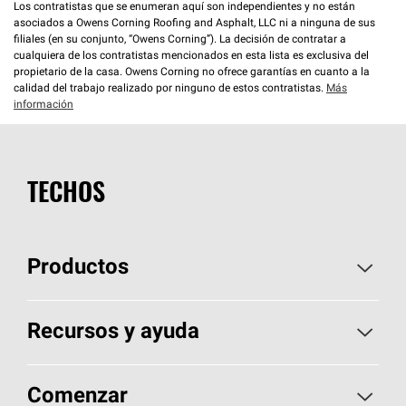
Los contratistas que se enumeran aquí son independientes y no están
asociados a Owens Corning Roofing and Asphalt, LLC ni a ninguna de sus
filiales (en su conjunto, “Owens Corning”). La decisión de contratar a
cualquiera de los contratistas mencionados en esta lista es exclusiva del
propietario de la casa. Owens Corning no ofrece garantías en cuanto a la
calidad del trabajo realizado por ninguno de estos contratistas.
Más
información
TECHOS
Productos
Elija sus tejas
Recursos y ayuda
Encuentre un contratista
Aspectos básicos sobre techos
Comenzar