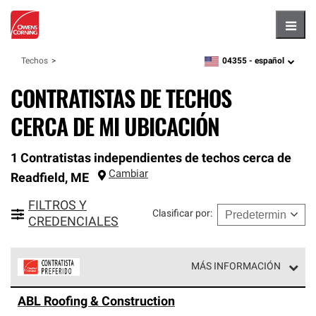
Hambu
04355 -
español
Techos
zipcode,
language
CONTRATISTAS DE TECHOS
CERCA DE MI UBICACIÓN
1 Contratistas independientes de techos cerca de
Cambiar
Readfield
,
ME
FILTROS Y
Clasificar por
:
CREDENCIALES
MÁS INFORMACIÓN
Los Contratistas Preferenciales de Owens Corning son
ABL Roofing & Construction
parte de una red exclusiva de profesionales de techos