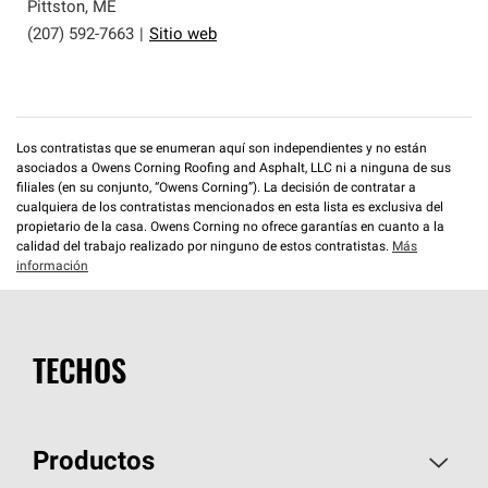
que cumplen con altos estándares y requisitos estrictos
Pittston
,
ME
de profesionalismo y confiabilidad.
(207) 592-7663
|
Sitio web
Los contratistas que se enumeran aquí son independientes y no están
asociados a Owens Corning Roofing and Asphalt, LLC ni a ninguna de sus
filiales (en su conjunto, “Owens Corning”). La decisión de contratar a
cualquiera de los contratistas mencionados en esta lista es exclusiva del
propietario de la casa. Owens Corning no ofrece garantías en cuanto a la
calidad del trabajo realizado por ninguno de estos contratistas.
Más
información
TECHOS
Productos