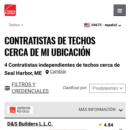
Hambu
04675 -
español
Techos
zipcode,
language
CONTRATISTAS DE TECHOS
CERCA DE MI UBICACIÓN
4 Contratistas independientes de techos cerca de
Cambiar
Seal Harbor
,
ME
FILTROS Y
Clasificar por
:
CREDENCIALES
MÁS INFORMACIÓN
Los Contratistas Preferenciales de Owens Corning son
D&S Builders L.L.C.
★
4.84
parte de una red exclusiva de profesionales de techos