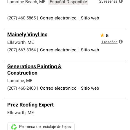
que cumplen con altos estándares y requisitos estrictos
25
reseñas
Lamoine Beach
,
ME
Español Disponible
de profesionalismo y confiabilidad.
(207) 460-5865
|
Correo electrónico
|
Sitio web
Mainely Vinyl Inc
★
5
1
reseñas
Ellsworth
,
ME
(207) 667-8354
|
Correo electrónico
|
Sitio web
Generations Painting &
Construction
Lamoine
,
ME
(207) 460-2400
|
Correo electrónico
|
Sitio web
Prez Roofing Expert
Ellsworth
,
ME
Promesa de reciclaje de tejas