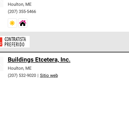
er nuestra mejor garantía de sistemas de techos.
Houlton
,
ME
(207) 355-5466
ontratistas Preferenciales de Owens Corning son parte de una r
Buildings Etcetera, Inc.
en con altos estándares y requisitos estrictos de profesionalism
Houlton
,
ME
(207) 532-9020
|
Sitio web