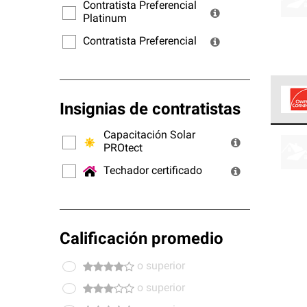
ofrec
Contratista Preferencial
Platinum
Contratista Preferencial
Insignias de contratistas
Los C
Capacitación Solar
cumpl
PROtect
Techador certificado
Calificación promedio
o superior
o superior