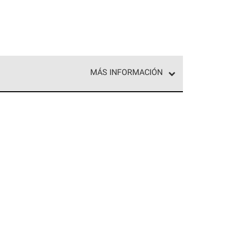
MÁS INFORMACIÓN
ed exclusiva de profesionales de techos que
o y confiabilidad.