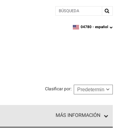
BÚSQUEDA
04780 -
español
zipcode,
language
Clasificar por
:
MÁS INFORMACIÓN
n el nivel superior de nuestra red exclusiva y
y destreza incomparable. Solo ellos pueden