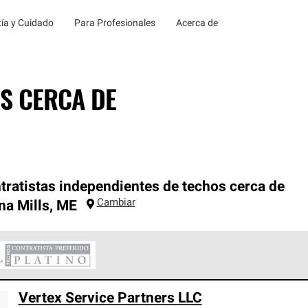
ía y Cuidado
Para Profesionales
Acerca de
S CERCA DE
tratistas independientes de techos cerca de
Cambiar
a Mills
,
ME
ontratistas Preferenciales Platinum de Owens Corning constituye
Vertex Service Partners LLC
en con estándares estrictos de profesionalismo, confiabilidad 