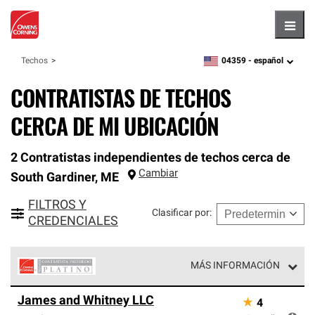
Hambu
04359 -
español
Techos
zipcode,
language
CONTRATISTAS DE TECHOS
CERCA DE MI UBICACIÓN
2 Contratistas independientes de techos cerca de
Cambiar
South Gardiner
,
ME
FILTROS Y
Clasificar por
:
CREDENCIALES
MÁS INFORMACIÓN
Los Contratistas Preferenciales Platinum de Owens
James and Whitney LLC
★
4
Corning constituyen el nivel superior de nuestra red