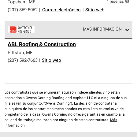
exclusiva y cumplen con estándares estrictos de
1
reseñas
Topsham
,
ME
profesionalismo, confiabilidad y destreza incomparable.
(207) 869-5062
|
Correo electrónico
|
Sitio web
Solo ellos pueden ofrecer nuestra mejor garantía de
sistemas de techos.
MÁS INFORMACIÓN
Los Contratistas Preferenciales de Owens Corning son
ABL Roofing & Construction
parte de una red exclusiva de profesionales de techos
que cumplen con altos estándares y requisitos estrictos
Pittston
,
ME
de profesionalismo y confiabilidad.
(207) 592-7663
|
Sitio web
Los contratistas que se enumeran aquí son independientes y no están
asociados a Owens Corning Roofing and Asphalt, LLC ni a ninguna de sus
filiales (en su conjunto, “Owens Corning”). La decisión de contratar a
cualquiera de los contratistas mencionados en esta lista es exclusiva del
propietario de la casa. Owens Corning no ofrece garantías en cuanto a la
calidad del trabajo realizado por ninguno de estos contratistas.
Más
información