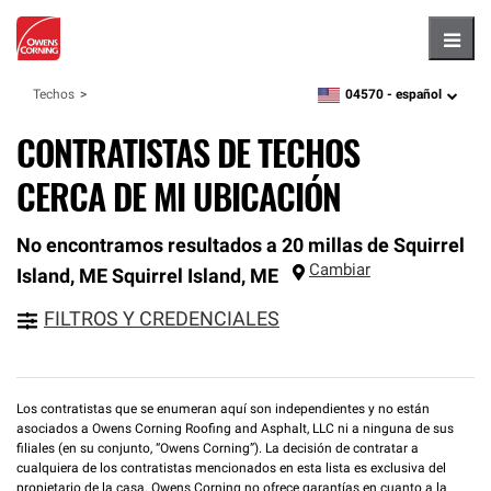
Hambu
04570 -
español
Techos
zipcode,
language
CONTRATISTAS DE TECHOS
CERCA DE MI UBICACIÓN
No encontramos resultados a 20 millas de Squirrel
Cambiar
Island, ME
Squirrel Island
,
ME
FILTROS Y CREDENCIALES
Los contratistas que se enumeran aquí son independientes y no están
asociados a Owens Corning Roofing and Asphalt, LLC ni a ninguna de sus
filiales (en su conjunto, “Owens Corning”). La decisión de contratar a
cualquiera de los contratistas mencionados en esta lista es exclusiva del
propietario de la casa. Owens Corning no ofrece garantías en cuanto a la