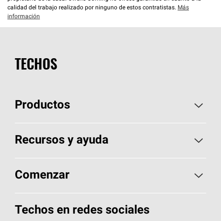
calidad del trabajo realizado por ninguno de estos contratistas.
Más
información
TECHOS
Productos
Elija sus tejas
Recursos y ayuda
Encuentre un contratista
Aspectos básicos sobre techos
Comenzar
Total Protection Roofing
System®
Herramientas de diseño y color
Llame al 1-800-GET
-
PINK®
Techos en redes sociales
Componentes para techos