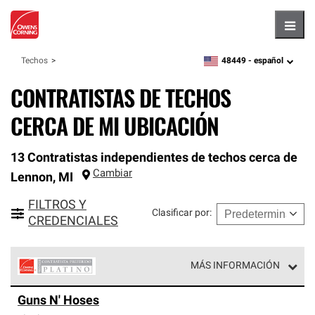
Hambu
48449 -
español
Techos
zipcode,
language
CONTRATISTAS DE TECHOS
CERCA DE MI UBICACIÓN
13 Contratistas independientes de techos cerca de
Cambiar
Lennon
,
MI
FILTROS Y
Clasificar por
:
CREDENCIALES
MÁS INFORMACIÓN
Los Contratistas Preferenciales Platinum de Owens
Guns N' Hoses
Corning constituyen el nivel superior de nuestra red