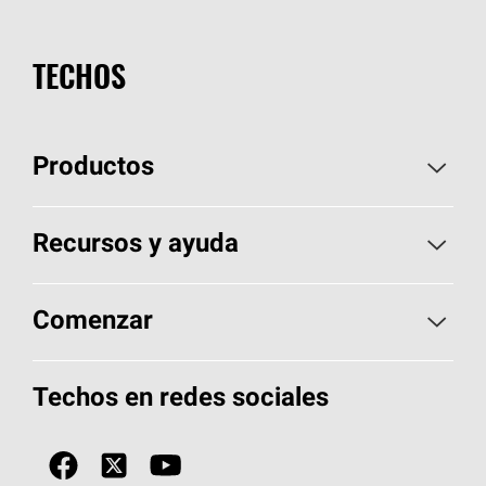
TECHOS
Productos
Elija sus tejas
Recursos y ayuda
Encuentre un contratista
Aspectos básicos sobre techos
Comenzar
Total Protection Roofing
System®
Herramientas de diseño y color
Llame al 1-800-GET
-
PINK®
Techos en redes sociales
Componentes para techos
Biblioteca de documentos
Contratistas de techos por ubicación
Tecnología
SureNail®
Únase a la red de contratistas de techos