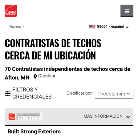
Hambu
55001 -
español
Techos
zipcode,
language
CONTRATISTAS DE TECHOS
CERCA DE MI UBICACIÓN
70 Contratistas independientes de techos cerca de
Cambiar
Afton
,
MN
FILTROS Y
Clasificar por
:
CREDENCIALES
MÁS INFORMACIÓN
Los Contratistas Preferenciales Platinum de Owens
Built Strong Exteriors
Corning constituyen el nivel superior de nuestra red