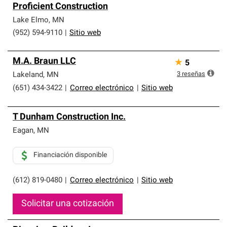
Proficient Construction
Lake Elmo
,
MN
(952) 594-9110
|
Sitio web
M.A. Braun LLC
★
5
3
reseñas
Lakeland
,
MN
(651) 434-3422
|
Correo electrónico
|
Sitio web
T Dunham Construction Inc.
Eagan
,
MN
Financiación disponible
(612) 819-0480
|
Correo electrónico
|
Sitio web
Solicitar una cotización