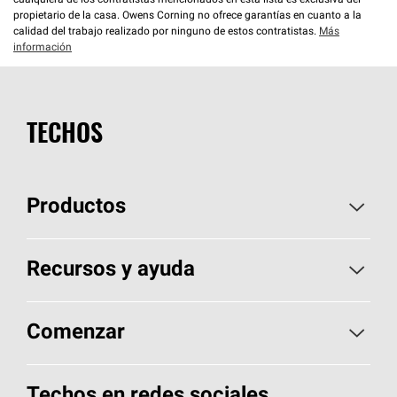
cualquiera de los contratistas mencionados en esta lista es exclusiva del
propietario de la casa. Owens Corning no ofrece garantías en cuanto a la
calidad del trabajo realizado por ninguno de estos contratistas.
Más
información
TECHOS
Productos
Elija sus tejas
Recursos y ayuda
Encuentre un contratista
Aspectos básicos sobre techos
Comenzar
Total Protection Roofing
System®
Herramientas de diseño y color
Llame al 1-800-GET
-
PINK®
Techos en redes sociales