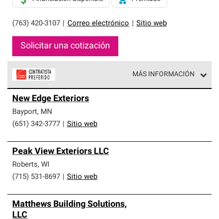
(763) 420-3107
|
Correo electrónico
|
Sitio web
Solicitar una cotización
MÁS INFORMACIÓN
Los Contratistas Preferenciales de Owens Corning son
New Edge Exteriors
parte de una red exclusiva de profesionales de techos
que cumplen con altos estándares y requisitos estrictos
Bayport
,
MN
de profesionalismo y confiabilidad.
(651) 342-3777
|
Sitio web
Peak View Exteriors LLC
Roberts
,
WI
(715) 531-8697
|
Sitio web
Matthews Building Solutions,
LLC