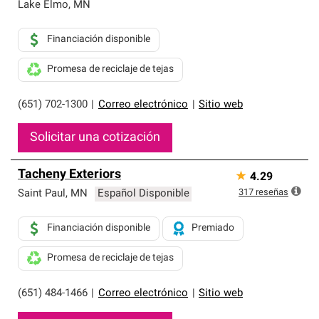
exclusiva y cumplen con estándares estrictos de
Lake Elmo
,
MN
profesionalismo, confiabilidad y destreza incomparable.
Solo ellos pueden ofrecer nuestra mejor garantía de
Financiación disponible
sistemas de techos.
Promesa de reciclaje de tejas
(651) 702-1300
|
Correo electrónico
|
Sitio web
Solicitar una cotización
Tacheny Exteriors
★
4.29
317
reseñas
Saint Paul
,
MN
Español Disponible
Financiación disponible
Premiado
Promesa de reciclaje de tejas
(651) 484-1466
|
Correo electrónico
|
Sitio web