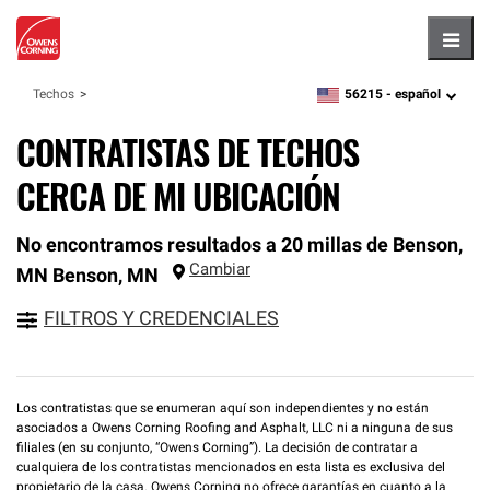
Hambu
56215 -
español
Techos
zipcode,
language
CONTRATISTAS DE TECHOS
CERCA DE MI UBICACIÓN
No encontramos resultados a 20 millas de Benson,
Cambiar
MN
Benson
,
MN
FILTROS Y CREDENCIALES
Los contratistas que se enumeran aquí son independientes y no están
asociados a Owens Corning Roofing and Asphalt, LLC ni a ninguna de sus
filiales (en su conjunto, “Owens Corning”). La decisión de contratar a
cualquiera de los contratistas mencionados en esta lista es exclusiva del
propietario de la casa. Owens Corning no ofrece garantías en cuanto a la