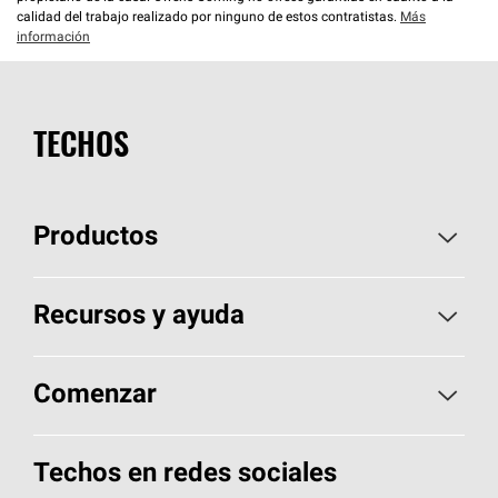
calidad del trabajo realizado por ninguno de estos contratistas.
Más
información
TECHOS
Productos
Elija sus tejas
Recursos y ayuda
Encuentre un contratista
Aspectos básicos sobre techos
Comenzar
Total Protection Roofing
System®
Herramientas de diseño y color
Llame al 1-800-GET
-
PINK®
Techos en redes sociales
Componentes para techos