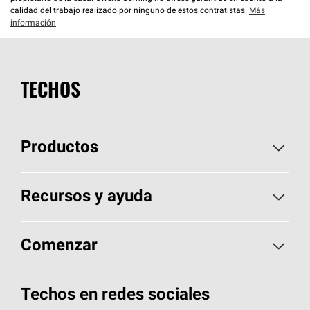
calidad del trabajo realizado por ninguno de estos contratistas.
Más
información
TECHOS
Productos
Elija sus tejas
Recursos y ayuda
Encuentre un contratista
Aspectos básicos sobre techos
Comenzar
Total Protection Roofing
System®
Herramientas de diseño y color
Llame al 1-800-GET
-
PINK®
Techos en redes sociales
Componentes para techos