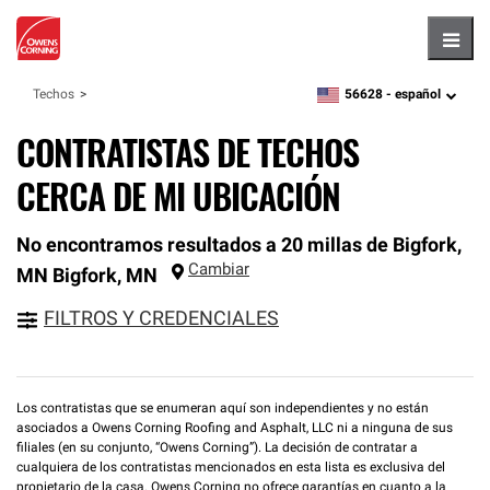
Hambu
56628 -
español
Techos
zipcode,
language
CONTRATISTAS DE TECHOS
CERCA DE MI UBICACIÓN
No encontramos resultados a 20 millas de Bigfork,
Cambiar
MN
Bigfork
,
MN
FILTROS Y CREDENCIALES
Los contratistas que se enumeran aquí son independientes y no están
asociados a Owens Corning Roofing and Asphalt, LLC ni a ninguna de sus
filiales (en su conjunto, “Owens Corning”). La decisión de contratar a
cualquiera de los contratistas mencionados en esta lista es exclusiva del
propietario de la casa. Owens Corning no ofrece garantías en cuanto a la