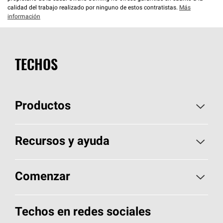
calidad del trabajo realizado por ninguno de estos contratistas.
Más
información
TECHOS
Productos
Elija sus tejas
Recursos y ayuda
Encuentre un contratista
Aspectos básicos sobre techos
Comenzar
Total Protection Roofing
System®
Herramientas de diseño y color
Llame al 1-800-GET
-
PINK®
Techos en redes sociales
Componentes para techos