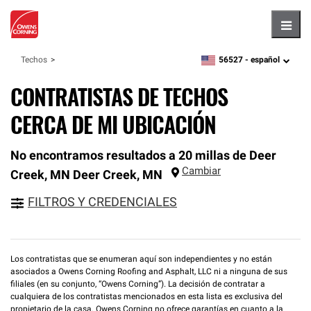
Hambu
56527 -
español
Techos
zipcode,
language
CONTRATISTAS DE TECHOS
CERCA DE MI UBICACIÓN
No encontramos resultados a 20 millas de Deer
Cambiar
Creek, MN
Deer Creek
,
MN
FILTROS Y CREDENCIALES
Los contratistas que se enumeran aquí son independientes y no están
asociados a Owens Corning Roofing and Asphalt, LLC ni a ninguna de sus
filiales (en su conjunto, “Owens Corning”). La decisión de contratar a
cualquiera de los contratistas mencionados en esta lista es exclusiva del
propietario de la casa. Owens Corning no ofrece garantías en cuanto a la