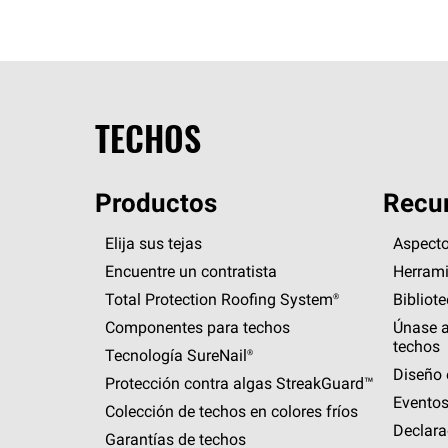
TECHOS
Productos
Recur
Elija sus tejas
Aspecto
Encuentre un contratista
Herrami
Total Protection Roofing
System®
Bibliot
Componentes para techos
Únase a
techos
Tecnología
SureNail®
Diseño 
Protección contra algas
StreakGuard™
Eventos
Colección de techos en colores fríos
Declara
Garantías de techos