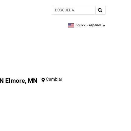
BÚSQUEDA
56027 -
español
zipcode,
language
Cambiar
MN
Elmore
,
MN