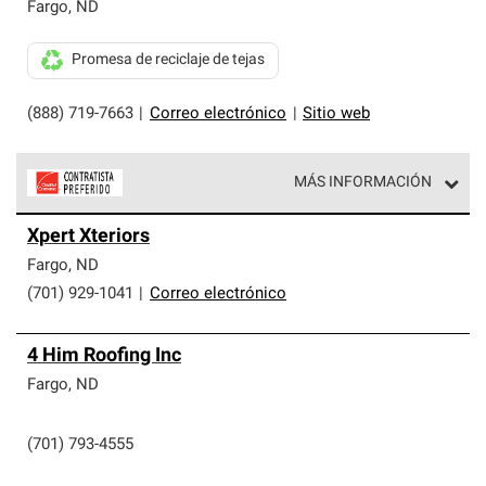
exclusiva y cumplen con estándares estrictos de
Fargo
,
ND
profesionalismo, confiabilidad y destreza incomparable.
Solo ellos pueden ofrecer nuestra mejor garantía de
Promesa de reciclaje de tejas
sistemas de techos.
(888) 719-7663
|
Correo electrónico
|
Sitio web
MÁS INFORMACIÓN
Los Contratistas Preferenciales de Owens Corning son
Xpert Xteriors
parte de una red exclusiva de profesionales de techos
que cumplen con altos estándares y requisitos estrictos
Fargo
,
ND
de profesionalismo y confiabilidad.
(701) 929-1041
|
Correo electrónico
4 Him Roofing Inc
Fargo
,
ND
(701) 793-4555