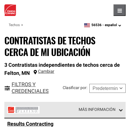
Hambu
56536 -
español
Techos
zipcode,
language
CONTRATISTAS DE TECHOS
CERCA DE MI UBICACIÓN
3 Contratistas independientes de techos cerca de
Cambiar
Felton
,
MN
FILTROS Y
Clasificar por
:
CREDENCIALES
MÁS INFORMACIÓN
Los Contratistas Preferenciales Platinum de Owens
Results Contracting
Corning constituyen el nivel superior de nuestra red