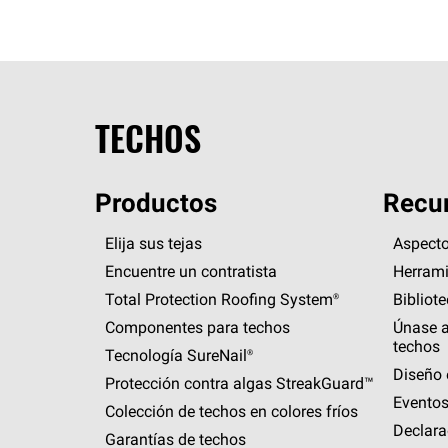
TECHOS
Productos
Recur
Elija sus tejas
Aspecto
Encuentre un contratista
Herrami
Total Protection Roofing
System®
Bibliot
Componentes para techos
Únase a
techos
Tecnología
SureNail®
Diseño 
Protección contra algas
StreakGuard™
Eventos
Colección de techos en colores fríos
Declara
Garantías de techos