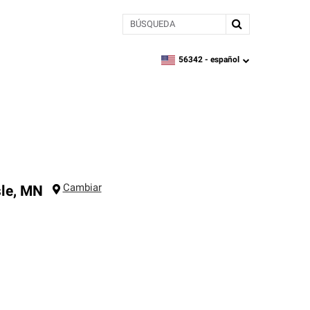
BÚSQUEDA
56342 -
español
zipcode,
language
Cambiar
sle
,
MN