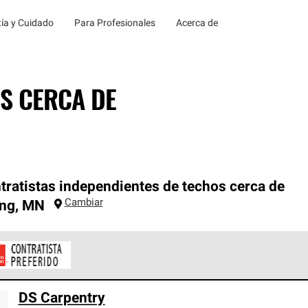
ía y Cuidado
Para Profesionales
Acerca de
S CERCA DE
tratistas independientes de techos cerca de
Cambiar
ing
,
MN
ontratistas Preferenciales de Owens Corning son parte de una r
DS Carpentry
en con altos estándares y requisitos estrictos de profesionalism