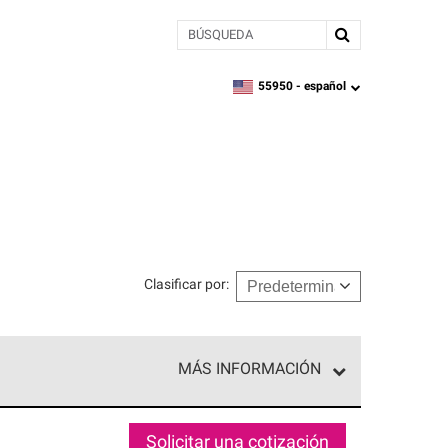
BÚSQUEDA
55950 -
español
zipcode,
language
Clasificar por
:
MÁS INFORMACIÓN
ed exclusiva de profesionales de techos que
o y confiabilidad.
Solicitar una cotización