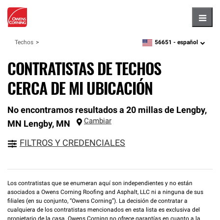
Hambu
56651 -
español
Techos
zipcode,
language
CONTRATISTAS DE TECHOS
CERCA DE MI UBICACIÓN
No encontramos resultados a 20 millas de Lengby,
Cambiar
MN
Lengby
,
MN
FILTROS Y CREDENCIALES
Los contratistas que se enumeran aquí son independientes y no están
asociados a Owens Corning Roofing and Asphalt, LLC ni a ninguna de sus
filiales (en su conjunto, “Owens Corning”). La decisión de contratar a
cualquiera de los contratistas mencionados en esta lista es exclusiva del
propietario de la casa. Owens Corning no ofrece garantías en cuanto a la