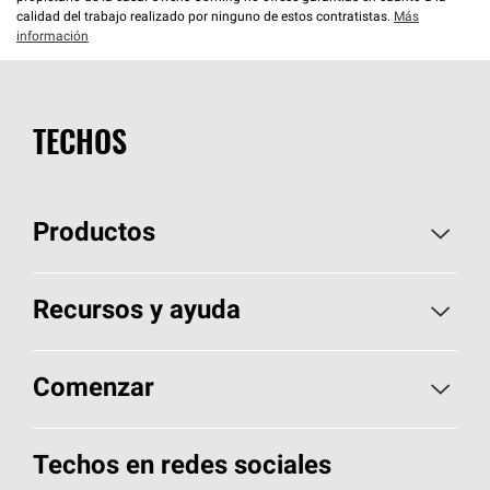
calidad del trabajo realizado por ninguno de estos contratistas.
Más
información
TECHOS
Productos
Elija sus tejas
Recursos y ayuda
Encuentre un contratista
Aspectos básicos sobre techos
Comenzar
Total Protection Roofing
System®
Herramientas de diseño y color
Llame al 1-800-GET
-
PINK®
Techos en redes sociales
Componentes para techos