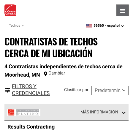
Hambu
56560 -
español
Techos
zipcode,
language
CONTRATISTAS DE TECHOS
CERCA DE MI UBICACIÓN
4 Contratistas independientes de techos cerca de
Cambiar
Moorhead
,
MN
FILTROS Y
Clasificar por
:
CREDENCIALES
MÁS INFORMACIÓN
Los Contratistas Preferenciales Platinum de Owens
Results Contracting
Corning constituyen el nivel superior de nuestra red