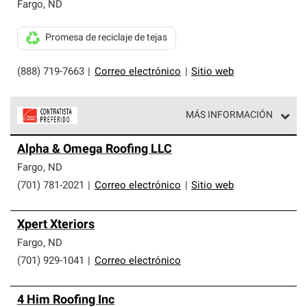
exclusiva y cumplen con estándares estrictos de
Fargo
,
ND
profesionalismo, confiabilidad y destreza incomparable.
Solo ellos pueden ofrecer nuestra mejor garantía de
Promesa de reciclaje de tejas
sistemas de techos.
(888) 719-7663
|
Correo electrónico
|
Sitio web
MÁS INFORMACIÓN
Los Contratistas Preferenciales de Owens Corning son
Alpha & Omega Roofing LLC
parte de una red exclusiva de profesionales de techos
que cumplen con altos estándares y requisitos estrictos
Fargo
,
ND
de profesionalismo y confiabilidad.
(701) 781-2021
|
Correo electrónico
|
Sitio web
Xpert Xteriors
Fargo
,
ND
(701) 929-1041
|
Correo electrónico
4 Him Roofing Inc