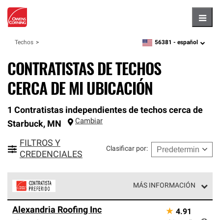
Hambu
56381 -
español
Techos
zipcode,
language
CONTRATISTAS DE TECHOS
CERCA DE MI UBICACIÓN
1 Contratistas independientes de techos cerca de
Cambiar
Starbuck
,
MN
FILTROS Y
Clasificar por
:
CREDENCIALES
MÁS INFORMACIÓN
Los Contratistas Preferenciales de Owens Corning son
Alexandria Roofing Inc
★
4.91
parte de una red exclusiva de profesionales de techos