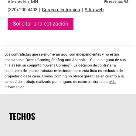
que cumplen con altos estándares y requisitos estrictos
96
reseñas
Alexandria
,
MN
de profesionalismo y confiabilidad.
(320) 200-4408
|
Correo electrónico
|
Sitio web
Solicitar una cotización
Los contratistas que se enumeran aquí son independientes y no están
asociados a Owens Corning Roofing and Asphalt, LLC ni a ninguna de sus
filiales (en su conjunto, “Owens Corning”). La decisión de contratar a
cualquiera de los contratistas mencionados en esta lista es exclusiva del
propietario de la casa. Owens Corning no ofrece garantías en cuanto a la
calidad del trabajo realizado por ninguno de estos contratistas.
Más
información
TECHOS