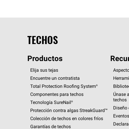
TECHOS
Productos
Recur
Elija sus tejas
Aspecto
Encuentre un contratista
Herrami
Total Protection Roofing
System®
Bibliot
Componentes para techos
Únase a
techos
Tecnología
SureNail®
Diseño 
Protección contra algas
StreakGuard™
Eventos
Colección de techos en colores fríos
Declara
Garantías de techos