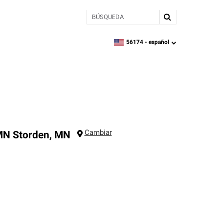
BÚSQUEDA
56174 -
español
zipcode,
language
Cambiar
 MN
Storden
,
MN