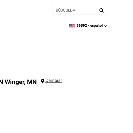
BÚSQUEDA
56592 -
español
zipcode,
language
Cambiar
MN
Winger
,
MN