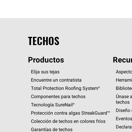
TECHOS
Productos
Recur
Elija sus tejas
Aspecto
Encuentre un contratista
Herrami
Total Protection Roofing
System®
Bibliot
Componentes para techos
Únase a
techos
Tecnología
SureNail®
Diseño 
Protección contra algas
StreakGuard™
Eventos
Colección de techos en colores fríos
Declara
Garantías de techos